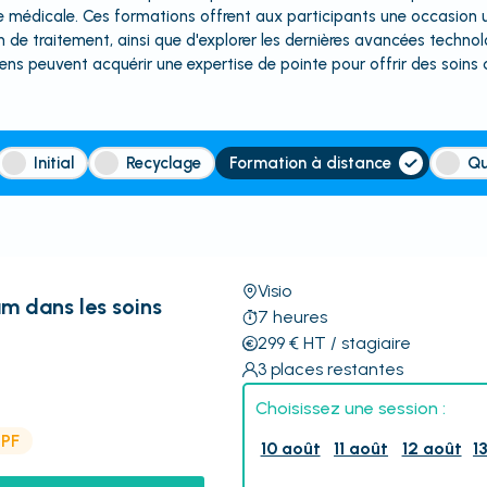
erie médicale. Ces formations offrent aux participants une occasio
on de traitement, ainsi que d'explorer les dernières avancées tech
ens peuvent acquérir une expertise de pointe pour offrir des soins d
Initial
Recyclage
Formation à distance
Qu
Visio
m dans les soins
7
heures
299
€
HT
/ stagiaire
3
places restantes
Choisissez une session :
CPF
10 août
11 août
12 août
1