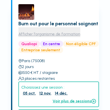
Burn out pour le personnel soignant
Afficher l'organisme de formation
Qualiopi
En centre
Non éligible CPF
Entreprise seulement
Paris
(75008)
2
jours
1550
€
HT
/ stagiaire
3
places restantes
Choisissez une session :
05 oct.
12 nov.
14 déc.
Voir plus de sessions