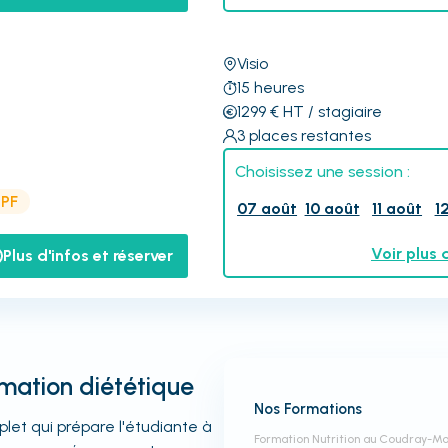
Visio
15
heures
1299
€
HT
/ stagiaire
3
places restantes
Choisissez une session :
CPF
07 août
10 août
11 août
1
Voir plus 
Plus d'infos et réserver
ormation diététique
Nos Formations
let qui prépare l'étudiante à
Formation Nutrition au Coudray-M