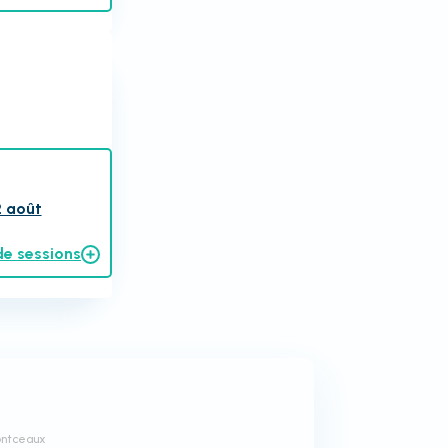
2 août
de sessions
ontceaux