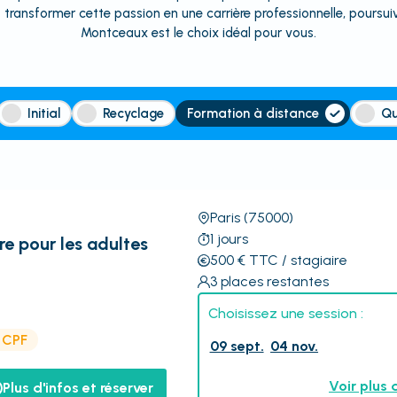
 transformer cette passion en une carrière professionnelle, poursu
Montceaux est le choix idéal pour vous.
Initial
Recyclage
Formation à distance
Qu
Paris
(75000)
1
jours
re pour les adultes
500
€
TTC
/ stagiaire
3
places restantes
Choisissez une session :
e CPF
09 sept.
04 nov.
Voir plus 
Plus d'infos et réserver