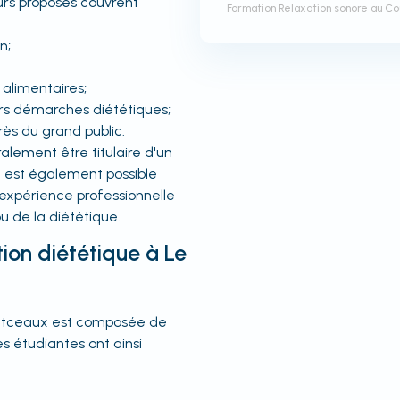
ours proposés couvrent
Formation Relaxation sonore au 
n;
 alimentaires;
s démarches diététiques;
ès du grand public.
ralement être titulaire d'un
l est également possible
expérience professionnelle
u de la diététique.
ion diététique à Le
ontceaux est composée de
s étudiantes ont ainsi