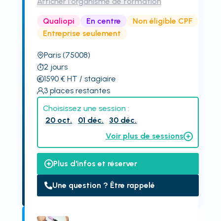
Afficher l'organisme de formation
Qualiopi
En centre
Non éligible CPF
Entreprise seulement
Paris
(75008)
2
jours
1590
€
HT
/ stagiaire
3
places restantes
Choisissez une session :
20 oct.
01 déc.
30 déc.
Voir plus de sessions
Plus d'infos et réserver
Une question ? Être rappelé