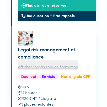
Plus d'infos et réserver
Une question ? Être rappelé
Legal risk management et
compliance
Afficher l'organisme de formation
Qualiopi
En visio
Non éligible CPF
Visio
14
heures
1920
€
HT
/ stagiaire
3
places restantes