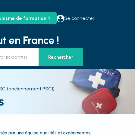
anisme de formation ?
Se connecter
t en France !
Rechercher
SC (anciennement PSC1)
s
sée par une équipe qualifiés et expérimentés,