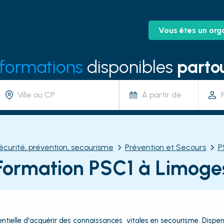
Vous êtes un org
 formations
disponibles
partou
À partir de
écurité, prévention, secourisme
Prévention et Secours
P
Formation PSC1 à Limoge
ntielle d'acquérir des connaissances vitales en secourisme. Dispen