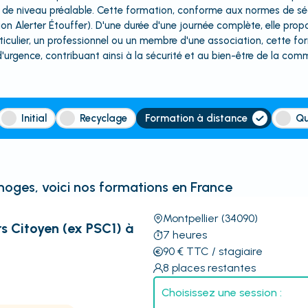
nce de niveau préalable. Cette formation, conforme aux normes de sé
tion Alerter Étouffer). D'une durée d'une journée complète, elle pro
particulier, un professionnel ou un membre d'une association, cette 
'urgence, contribuant ainsi à la sécurité et au bien-être de la co
Initial
Recyclage
Formation à distance
Qu
moges
, voici nos formations en France
Montpellier
(34090)
s Citoyen (ex PSC1) à
7
heures
90
€
TTC
/ stagiaire
8
places restantes
Choisissez une session :