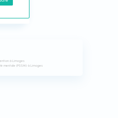
date
vention à Limoges
nté mentale (PSSM) à Limoges