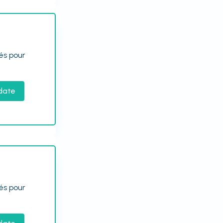
tés pour
date
tés pour