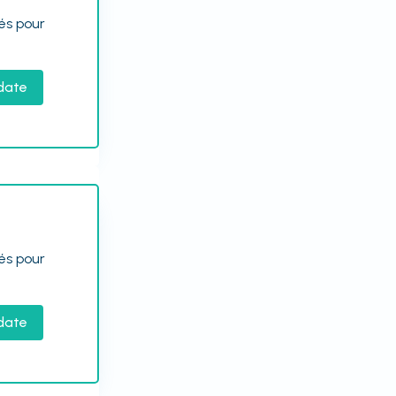
tés pour
date
tés pour
date