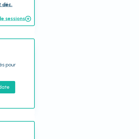
2 déc.
de sessions
tés pour
date