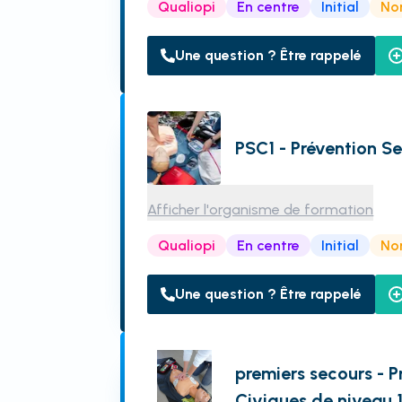
Qualiopi
En centre
Initial
Non
Une question ? Être rappelé
PSC1 - Prévention S
Afficher l'organisme de formation
Qualiopi
En centre
Initial
Non
Une question ? Être rappelé
premiers secours - P
Civiques de niveau 1