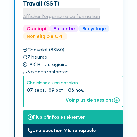
Travail (SST)
Afficher l'organisme de formation
Qualiopi
En centre
Recyclage
Non éligible CPF
Chavelot
(88150)
7
heures
119
€
HT
/ stagiaire
3
places restantes
Choisissez une session :
07 sept.
09 oct.
06 nov.
Voir plus de sessions
Plus d'infos et réserver
Une question ? Être rappelé