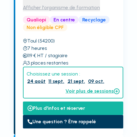
Afficher l'organisme de formation
Qualiopi
En centre
Recyclage
Non éligible CPF
Toul
(54200)
7
heures
119
€
HT
/ stagiaire
3
places restantes
Choisissez une session :
24 août
11 sept.
21 sept.
09 oct.
Voir plus de sessions
Plus d'infos et réserver
Une question ? Être rappelé