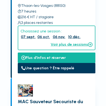
Thaon-les-Vosges
(88150)
7
heures
216
€
HT
/ stagiaire
3
places restantes
Choisissez une session :
07 sept.
06 oct.
06 nov.
10 déc.
Voir plus de sessions
Plus d'infos et réserver
Une question ? Être rappelé
MAC Sauveteur Secouriste du