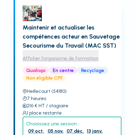
Maintenir et actualiser les
compétences acteur en Sauvetage
Secourisme du Travail (MAC SST)
Afficher l'organisme de formation
Qualiopi
En centre
Recyclage
Non éligible CPF
Heillecourt
(54180)
7
heures
216
€
HT
/ stagiaire
1
place restante
Choisissez une session :
09 oct.
05 nov.
07 déc.
13 janv.