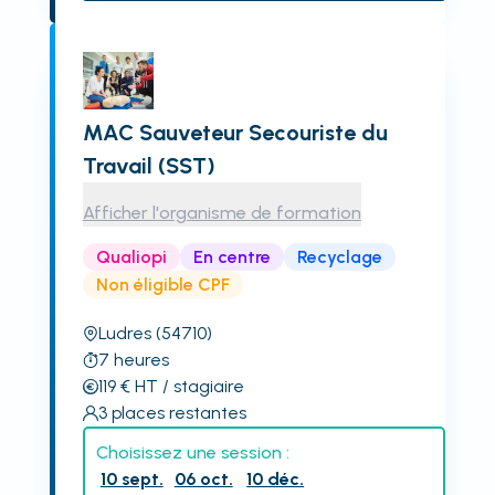
MAC Sauveteur Secouriste du
Travail (SST)
Afficher l'organisme de formation
Qualiopi
En centre
Recyclage
Non éligible CPF
Ludres
(54710)
7
heures
119
€
HT
/ stagiaire
3
places restantes
Choisissez une session :
10 sept.
06 oct.
10 déc.