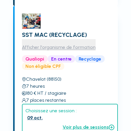
SST MAC (RECYCLAGE)
Afficher l'organisme de formation
Qualiopi
En centre
Recyclage
Non éligible CPF
Chavelot
(88150)
7
heures
180
€
HT
/ stagiaire
7
places restantes
Choisissez une session :
09 oct.
Voir plus de sessions