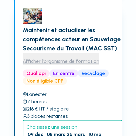
Maintenir et actualiser les
compétences acteur en Sauvetage
Secourisme du Travail (MAC SST)
Afficher l'organisme de formation
Qualiopi
En centre
Recyclage
Non éligible CPF
Lanester
7
heures
216
€
HT
/ stagiaire
3
places restantes
Choisissez une session :
09 déc.
08 mars
26 mars
10 mai