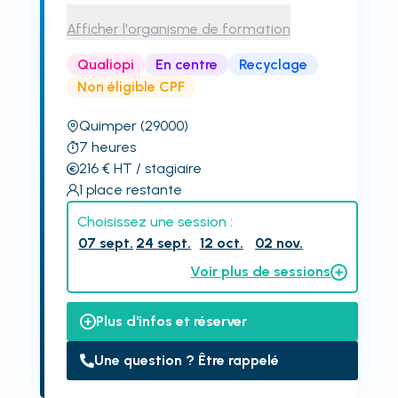
Afficher l'organisme de formation
Qualiopi
En centre
Recyclage
Non éligible CPF
Quimper
(29000)
7
heures
216
€
HT
/ stagiaire
1
place restante
Choisissez une session :
07 sept.
24 sept.
12 oct.
02 nov.
Voir plus de sessions
Plus d'infos et réserver
Une question ? Être rappelé