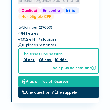
Afficher l'organisme de formation
Qualiopi
En centre
Initial
Non éligible CPF
Quimper
(29000)
14
heures
302
€
HT
/ stagiaire
10
places restantes
Choisissez une session :
01 oct.
05 nov.
10 déc.
Voir plus de sessions
Plus d'infos et réserver
Une question ? Être rappelé