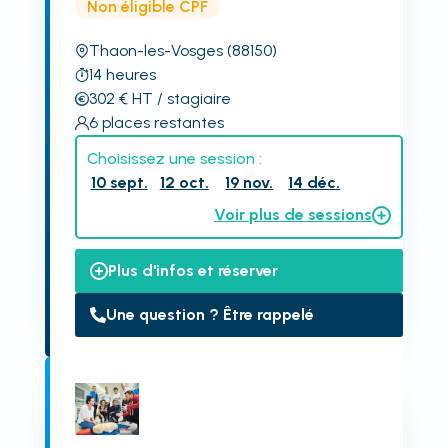
Non éligible CPF
Thaon-les-Vosges
(88150)
14
heures
302
€
HT
/ stagiaire
6
places restantes
Choisissez une session :
10 sept.
12 oct.
19 nov.
14 déc.
Voir plus de sessions
Plus d'infos et réserver
Une question ? Être rappelé