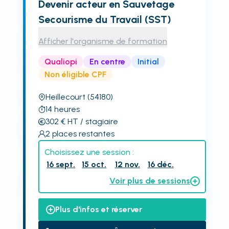
Devenir acteur en Sauvetage
Secourisme du Travail (SST)
Afficher l'organisme de formation
Qualiopi
En centre
Initial
Non éligible CPF
Heillecourt
(54180)
14
heures
302
€
HT
/ stagiaire
2
places restantes
Choisissez une session :
16 sept.
15 oct.
12 nov.
16 déc.
Voir plus de sessions
Plus d'infos et réserver