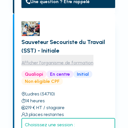
Une question ? Être rappelé
Sauveteur Secouriste du Travail
(SST) - Initiale
Afficher l'organisme de formation
Qualiopi
En centre
Initial
Non éligible CPF
Ludres
(54710)
14
heures
219
€
HT
/ stagiaire
3
places restantes
Choisissez une session :