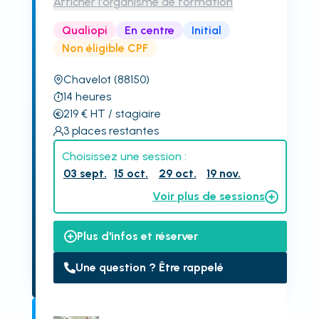
Afficher l'organisme de formation
Qualiopi
En centre
Initial
Non éligible CPF
Chavelot
(88150)
14
heures
219
€
HT
/ stagiaire
3
places restantes
Choisissez une session :
03 sept.
15 oct.
29 oct.
19 nov.
Voir plus de sessions
Plus d'infos et réserver
Une question ? Être rappelé