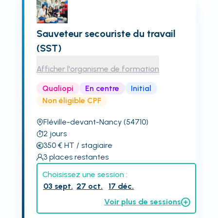
Sauveteur secouriste du travail
(SST)
Afficher l'organisme de formation
Qualiopi
En centre
Initial
Non éligible CPF
Fléville-devant-Nancy
(54710)
2
jours
350
€
HT
/ stagiaire
3
places restantes
Choisissez une session :
03 sept.
27 oct.
17 déc.
Voir plus de sessions