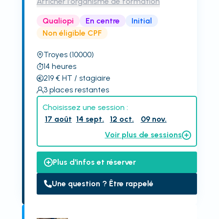
Afficher l'organisme de formation
Qualiopi
En centre
Initial
Non éligible CPF
Troyes
(10000)
14
heures
219
€
HT
/ stagiaire
3
places restantes
Choisissez une session :
17 août
14 sept.
12 oct.
09 nov.
Voir plus de sessions
Plus d'infos et réserver
Une question ? Être rappelé