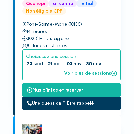
Qualiopi
En centre
Initial
Non éligible CPF
Pont-Sainte-Marie
(10150)
14
heures
302
€
HT
/ stagiaire
8
places restantes
Choisissez une session :
23 sept.
21 oct.
05 nov.
30 nov.
Voir plus de sessions
Plus d'infos et réserver
Une question ? Être rappelé