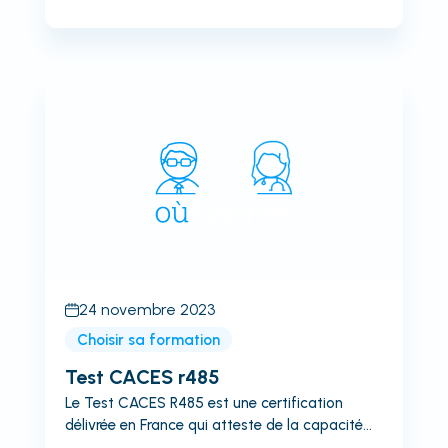
connaissances nécessaires pour opérer des
équipements de manutention et de levage en
toute sécurité. Vous cherchez une place de
formation en caces R489 1 3 5 ? Aucun
problème, nous avons référencé pour vous
toutes les places encore disponibles partout en
France en CACES R489 👈Qu'est-ce que la
Formation CACES R489 cat1 3 5 ?La Formation
CACES R489...
24 novembre 2023
Choisir sa formation
Test CACES r485
Le Test CACES R485 est une certification
délivrée en France qui atteste de la capacité
d'un individu à conduire en sécurité des engins