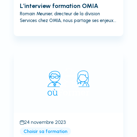
L'interview formation OMIA
Romain Meunier, directeur de la division
Services chez OMIA, nous partage ses enjeux
RH en matière de recrutement et de formation.
Omia conçoit, fabrique et installe des solutions
de traitement de surface pour l'industrie et les
carrossiers automobile. Les questions posées :
- Si les formations sécurité n'étaient pas
obligatoires, les ferais-tu ?- Pourquoi ? -
Trouver une place de formation, est-ce un
enjeu ? - Dispo ou prix ? - La taille d'un
Organisme de formation a-t-elle un impact...
24 novembre 2023
Choisir sa formation