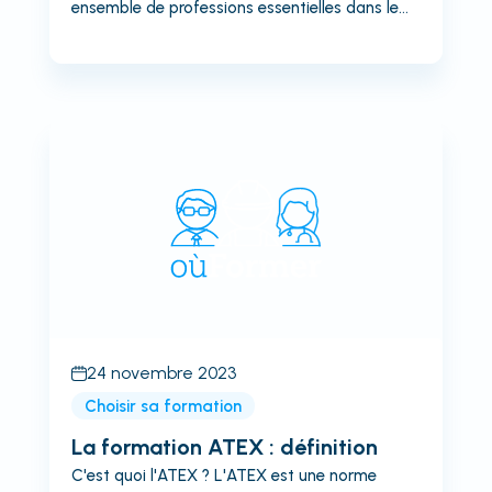
ensemble de professions essentielles dans le
domaine des télécommunications et de la
connectivité Internet. Ils incluent des rôles tels
que les raccordeurs et monteurs de fibre
optique, les ingénieurs en télécommunications,
les techniciens spécialisés, ainsi que les
responsables de projets FTTH. Ces
professionnels jouent un rôle clé dans la mise
en place, la maintenance et l'optimisation des
réseaux de fibre optique, contribuant ainsi à
l'expansion de l'accès à Internet à haut débit,...
24 novembre 2023
Choisir sa formation
La formation ATEX : définition
C'est quoi l'ATEX ? L'ATEX est une norme