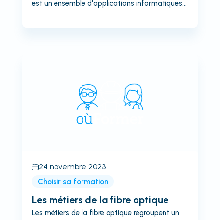
est un ensemble d'applications informatiques
de productivité qui est utilisé par de
nombreuses entreprises dans le monde entier. Il
comprend des programmes tels que Word,
Excel, PowerPoint et Outlook, qui sont
essentiels pour la création de documents, le
traitement de données, la présentation de
diapositives et la gestion de courriels.Pourquoi
former ses collaborateurs au pack office ?Il est
important pour les entreprises de former leurs
collaborateurs au pack Office, car cela...
24 novembre 2023
Choisir sa formation
Les métiers de la fibre optique
Les métiers de la fibre optique regroupent un