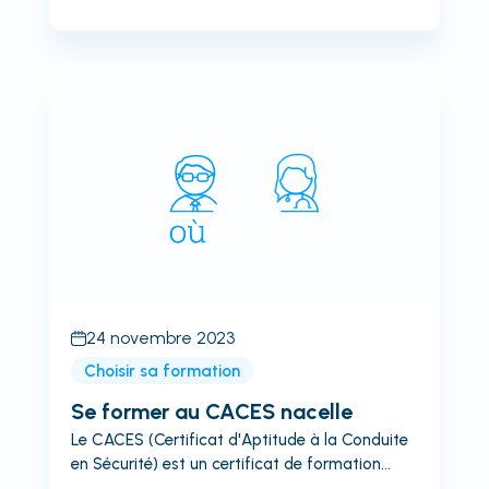
de la recommandation R485. Cette catégorie
concerne les chariots de manutention à
conducteur accompagnant. A la différence du
CACES R489 à conducteur porté, le CACES
R485 regroupe tous les engins pour lesquels le
conducteur doit marcher à côté. On l'appelle
plus communément un "transpalettes"Où
Trouver une place de formation CACES R485 ?
Facile ! Nous avons créé...
24 novembre 2023
Choisir sa formation
Se former au CACES nacelle
Le CACES (Certificat d'Aptitude à la Conduite
en Sécurité) est un certificat de formation
obligatoire pour toute personne souhaitant