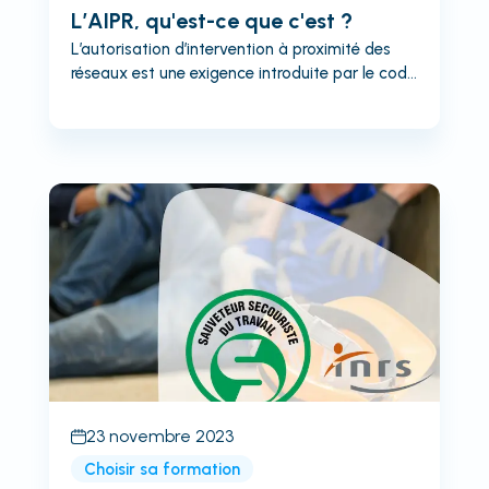
L’AIPR, qu'est-ce que c'est ?
L’autorisation d’intervention à proximité des
réseaux est une exigence introduite par le code
de l’environnement. (Arrêté du 15 février 2021,
art. 20 alinéa II) Elle est donc obligatoire depuis
sa mise en application au 1er janvier 2018 pour
toute personne chargée d’encadrer ou
d’effectuer des travaux à proximité de réseaux
souterrains, aériens ou subaquatiques de
transport . Cela s’applique donc à tout type de
réseau, ce qui inclut : - Electricité - Gaz -
Assainissement - Eau - Télécommunication -
Eclairage public… L’objectif de...
23 novembre 2023
Choisir sa formation