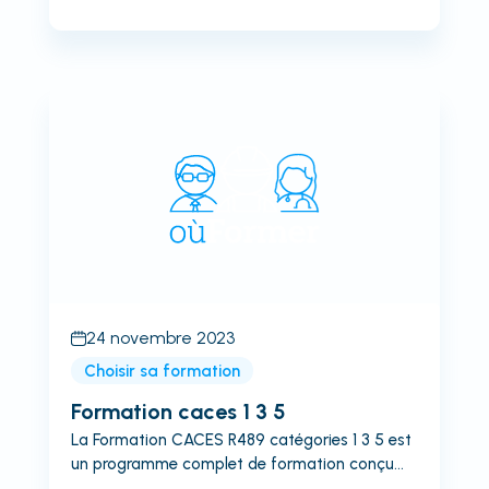
pilote de drone qualifié et certifié. Elle englobe
à la fois les connaissances théoriques et
pratiques nécessaires pour piloter un drone en
toute sécurité et efficacité.Importance de la
Formation DroneLa Formation Pilote de Drone
revêt une grande importance dans le domaine
de l'aviation télépilotée. Elle garantit que les
pilotes de drone possèdent les compétences
nécessaires pour opérer ces appareils de
manière...
24 novembre 2023
Choisir sa formation
Formation caces 1 3 5
La Formation CACES R489 catégories 1 3 5 est
un programme complet de formation conçu
pour fournir aux individus les compétences et