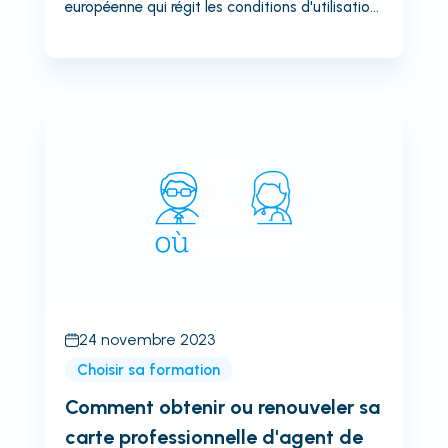
européenne qui régit les conditions d'utilisation
des équipements et des installations dans les
zones où il y a un risque d'explosion. Elle vise à
protéger les personnes et les biens contre les
dangers liés aux explosions, en imposant des
mesures de prévention et de protection
adaptées.Pourquoi faire une formation ATEX ?Il
y a plusieurs raisons de faire une formation
ATEX :La sécurité des personnes : si vous
travaillez dans un environnement où...
24 novembre 2023
Choisir sa formation
Comment obtenir ou renouveler sa
carte professionnelle d'agent de