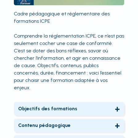
Cadre pédagogique et réglementaire des
formations ICPE
Comprendre la réglementation ICPE, ce n’est pas
seulement cocher une case de conformité.
C’est se doter des bons réflexes, savoir où
chercher l’information, et agir en connaissance
de cause. Objectifs, contenus, publics
concernés, durée, financement : voici l’essentiel
pour choisir une formation adaptée à vos
enjeux.
Objectifs des formations
Les formations ICPE ont pour objectif de
permettre aux professionnels de
Contenu pédagogique
comprendre et d’appliquer la
Les parcours proposés couvrent