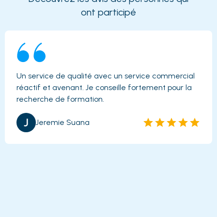
oùFormer sont pour la plupart certifiés
entre participants.
ont participé
Qualiopi, condition nécessaire pour
bénéficier de financements publics ou
mutualisés.
Un service de qualité avec un service commercial
réactif et avenant. Je conseille fortement pour la
recherche de formation.
J
Jeremie Suana