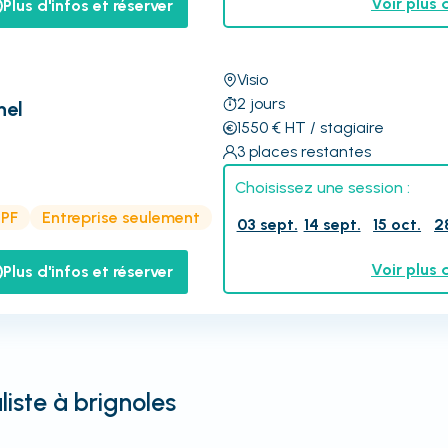
Voir plus 
Plus d'infos et réserver
Visio
2
jours
nel
1550
€
HT
/ stagiaire
3
places restantes
Choisissez une session :
CPF
Entreprise seulement
03 sept.
14 sept.
15 oct.
2
Voir plus 
Plus d'infos et réserver
iste à brignoles