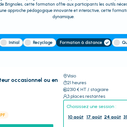
de Brignoles, cette formation offre aux participants les outils né
ne approche pédagogique innovante et interactive, cette formatio
dynamique.
Initial
Recyclage
Formation à distance
Qu
Visio
eur occasionnel ou en
21
heures
2310
€
HT
/ stagiaire
3
places restantes
Choisissez une session :
CPF
10 août
17 août
24 août
3