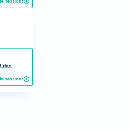
de sessions
8 déc.
de sessions