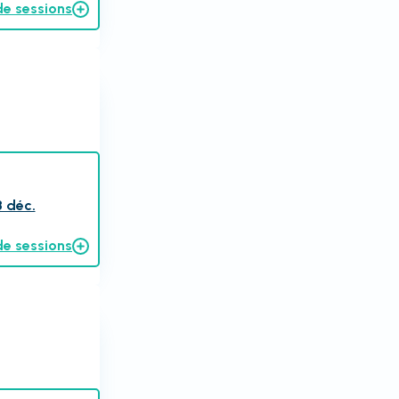
de sessions
8 déc.
de sessions