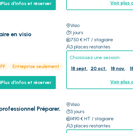
Voir plus 
Plus d'infos et réserver
Visio
1
jours
aire en visio
750
€
HT
/ stagiaire
3
places restantes
Choisissez une session :
CPF
Entreprise seulement
18 sept.
20 oct.
18 nov.
1
Voir plus 
Plus d'infos et réserver
Visio
professionnel Préparer,
3
jours
1490
€
HT
/ stagiaire
3
places restantes