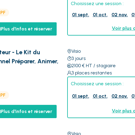
Choisissez une session :
CPF
01 sept.
01 oct.
02 nov.
0
Voir plus 
Plus d'infos et réserver
Visio
eur - Le Kit du
3
jours
nel Préparer, Animer,
2100
€
HT
/ stagiaire
3
places restantes
Choisissez une session :
CPF
01 sept.
01 oct.
02 nov.
0
Voir plus 
Plus d'infos et réserver
Visio