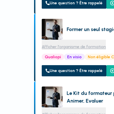
Une question ? Être rappelé
Former un seul stagi
Afficher l'organisme de formation
Qualiopi
En visio
Non éligible 
Une question ? Être rappelé
Le Kit du formateur 
Animer, Evaluer