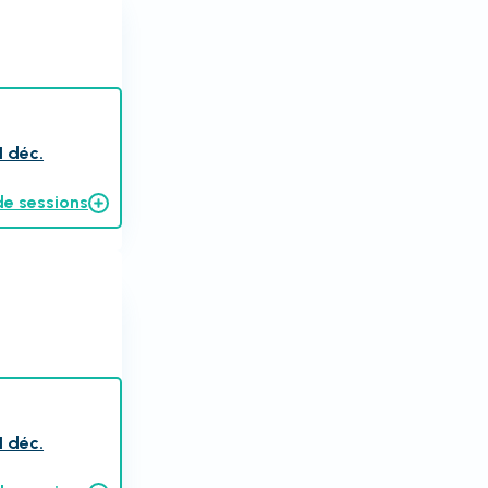
1 déc.
de sessions
1 déc.