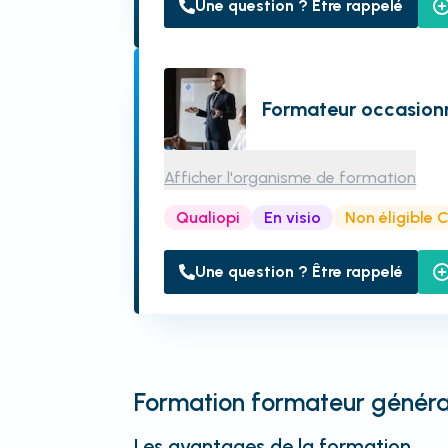
Une question ? Être rappelé
Formateur occasion
Afficher l'organisme de formation
Qualiopi
En visio
Non éligible 
Une question ? Être rappelé
Formation formateur général
Les avantages de la formation