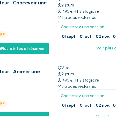
eur : Concevoir une
2
jours
1490
€
HT
/ stagiaire
3
places restantes
Choisissez une session :
CPF
01 sept.
01 oct.
02 nov.
0
Voir plus 
Plus d'infos et réserver
Visio
eur : Animer une
2
jours
1490
€
HT
/ stagiaire
3
places restantes
Choisissez une session :
CPF
01 sept.
01 oct.
02 nov.
0