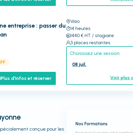
Visio
ne entreprise : passer du
14
heures
lan
1440
€
HT
/ stagiaire
3
places restantes
Choisissez une session :
CPF
08 juil.
Voir plus 
Plus d'infos et réserver
Bayonne
Nos Formations
 spécialement conçue pour les
Formation Economie à Bayonne
For