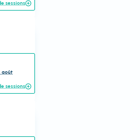
de sessions
3 août
de sessions