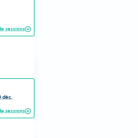
de sessions
0 déc.
de sessions