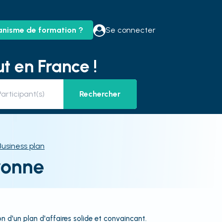
anisme de formation ?
Se connecter
t en France !
Rechercher
Business plan
yonne
n d'un plan d'affaires solide et convaincant.