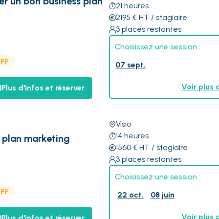
er un bon business plan
21
heures
2195
€
HT
/ stagiaire
3
places restantes
Choisissez une session :
CPF
07 sept.
Voir plus 
Plus d'infos et réserver
Visio
14
heures
s plan marketing
1560
€
HT
/ stagiaire
3
places restantes
Choisissez une session :
CPF
22 oct.
08 juin
Voir plus 
Plus d'infos et réserver