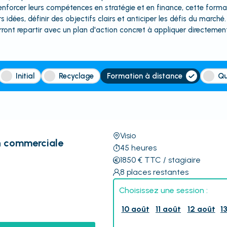
enforcer leurs compétences en stratégie et en finance, cette format
s idées, définir des objectifs clairs et anticiper les défis du marc
rront repartir avec un plan d'action concret à appliquer directement
Initial
Recyclage
Formation à distance
Qu
Visio
n commerciale
45
heures
1850
€
TTC
/ stagiaire
8
places restantes
Choisissez une session :
10 août
11 août
12 août
1