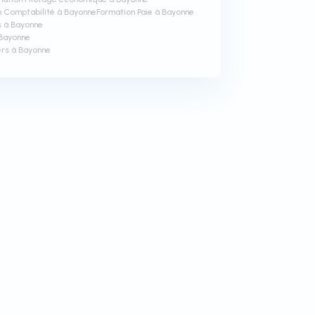
n Comptabilité à Bayonne
Formation Paie à Bayonne
s à Bayonne
 Bayonne
ers à Bayonne