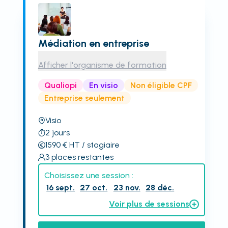
Médiation en entreprise
Afficher l'organisme de formation
Qualiopi
En visio
Non éligible CPF
Entreprise seulement
Visio
2
jours
1590
€
HT
/ stagiaire
3
places restantes
Choisissez une session :
16 sept.
27 oct.
23 nov.
28 déc.
Voir plus de sessions