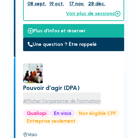
08 sept.
19 oct.
17 nov.
28 déc.
Voir plus de sessions
Plus d'infos et réserver
Une question ? Être rappelé
Pouvoir d'agir (DPA)
Afficher l'organisme de formation
Qualiopi
En visio
Non éligible CPF
Entreprise seulement
Visio