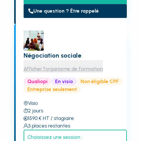
Une question ? Être rappelé
Négociation sociale
Afficher l'organisme de formation
Qualiopi
En visio
Non éligible CPF
Entreprise seulement
Visio
2
jours
1590
€
HT
/ stagiaire
3
places restantes
Choisissez une session :