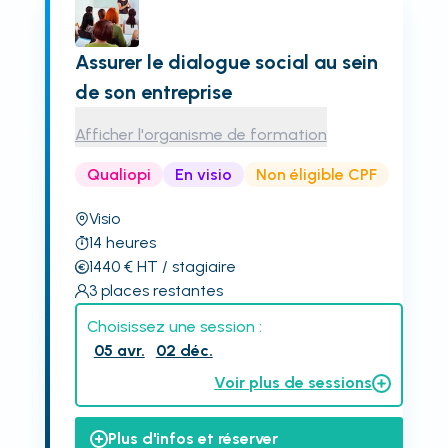
Assurer le dialogue social au sein
de son entreprise
Afficher l'organisme de formation
Qualiopi
En visio
Non éligible CPF
Visio
14
heures
1440
€
HT
/ stagiaire
3
places restantes
Choisissez une session :
05 avr.
02 déc.
Voir plus de sessions
Plus d'infos et réserver