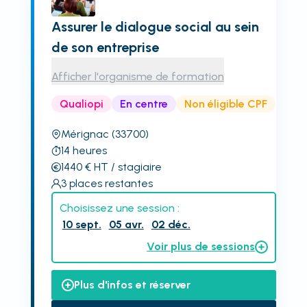
Assurer le dialogue social au sein
de son entreprise
Afficher l'organisme de formation
Qualiopi
En centre
Non éligible CPF
Mérignac
(33700)
14
heures
1440
€
HT
/ stagiaire
3
places restantes
Choisissez une session :
10 sept.
05 avr.
02 déc.
Voir plus de sessions
Plus d'infos et réserver