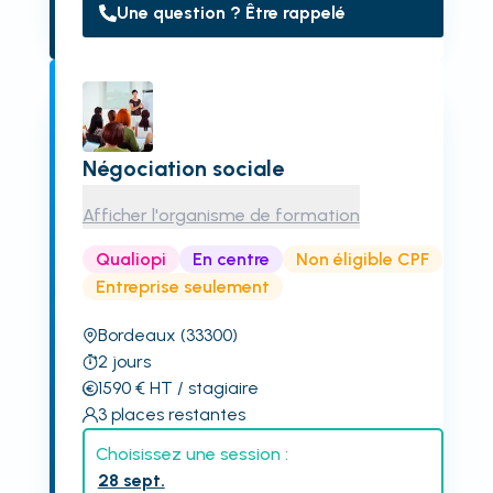
Une question ? Être rappelé
Négociation sociale
Afficher l'organisme de formation
Qualiopi
En centre
Non éligible CPF
Entreprise seulement
Bordeaux
(33300)
2
jours
1590
€
HT
/ stagiaire
3
places restantes
Choisissez une session :
28 sept.