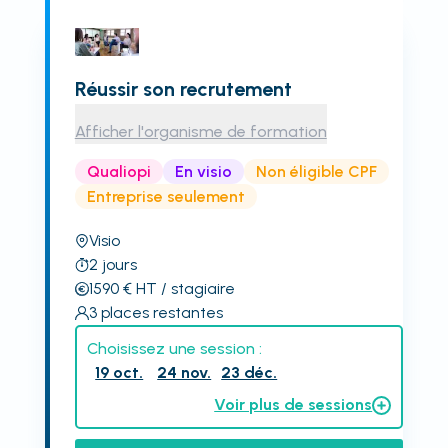
Réussir son recrutement
Afficher l'organisme de formation
Qualiopi
En visio
Non éligible CPF
Entreprise seulement
Visio
2
jours
1590
€
HT
/ stagiaire
3
places restantes
Choisissez une session :
19 oct.
24 nov.
23 déc.
Voir plus de sessions