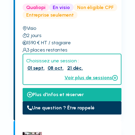
Qualiopi
En visio
Non éligible CPF
Entreprise seulement
Visio
2
jours
1590
€
HT
/ stagiaire
3
places restantes
Choisissez une session :
01 sept.
08 oct.
21 déc.
Voir plus de sessions
Plus d'infos et réserver
Une question ? Être rappelé