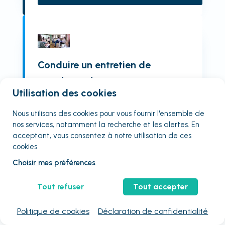
Conduire un entretien de
recrutement
Utilisation des cookies
Afficher l'organisme de formation
Nous utilisons des cookies pour vous fournir
l'ensemble
de
Qualiopi
En visio
Non éligible CPF
nos services, notamment la recherche et les alertes. En
acceptant, vous consentez à notre utilisation de ces
Visio
cookies.
14
heures
Choisir mes préférences
1695
€
HT
/ stagiaire
3
places restantes
Tout refuser
Tout accepter
Choisissez une session :
11 mars
20 sept.
Politique de cookies
Déclaration de confidentialité