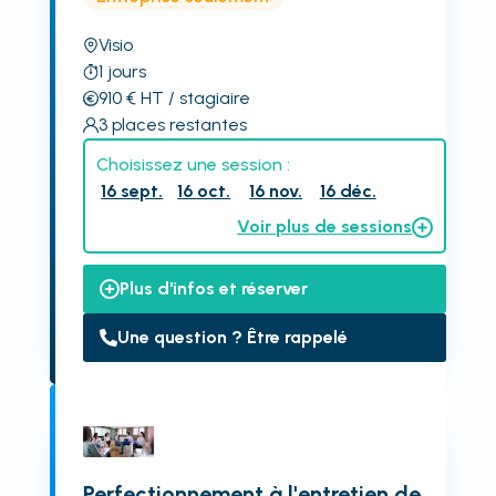
Visio
1
jours
910
€
HT
/ stagiaire
3
places restantes
Choisissez une session :
16 sept.
16 oct.
16 nov.
16 déc.
Voir plus de sessions
Plus d'infos et réserver
Une question ? Être rappelé
Perfectionnement à l'entretien de