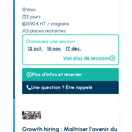
Visio
2
jours
1590
€
HT
/ stagiaire
3
places restantes
Choisissez une session :
12 oct.
16 nov.
17 déc.
Voir plus de sessions
Plus d'infos et réserver
Une question ? Être rappelé
Growth hiring : Maîtriser l'avenir du