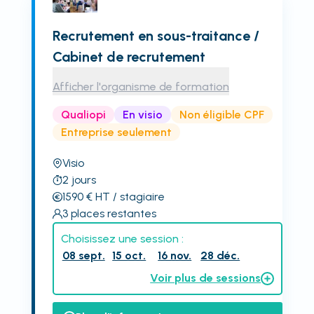
Recrutement en sous-traitance /
Cabinet de recrutement
Afficher l'organisme de formation
Qualiopi
En visio
Non éligible CPF
Entreprise seulement
Visio
2
jours
1590
€
HT
/ stagiaire
3
places restantes
Choisissez une session :
08 sept.
15 oct.
16 nov.
28 déc.
Voir plus de sessions