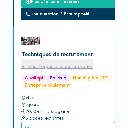
Plus d'infos et réserver
Une question ? Être rappelé
Techniques de recrutement
Afficher l'organisme de formation
Qualiopi
En visio
Non éligible CPF
Entreprise seulement
Visio
3
jours
2070
€
HT
/ stagiaire
3
places restantes