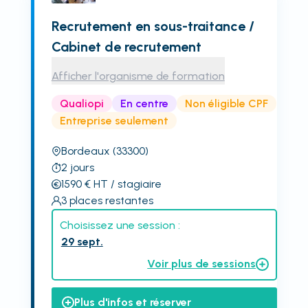
Recrutement en sous-traitance /
Cabinet de recrutement
Afficher l'organisme de formation
Qualiopi
En centre
Non éligible CPF
Entreprise seulement
Bordeaux
(33300)
2
jours
1590
€
HT
/ stagiaire
3
places restantes
Choisissez une session :
29 sept.
Voir plus de sessions
Plus d'infos et réserver