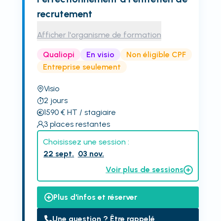
recrutement
Afficher l'organisme de formation
Qualiopi
En visio
Non éligible CPF
Entreprise seulement
Visio
2
jours
1590
€
HT
/ stagiaire
3
places restantes
Choisissez une session :
22 sept.
03 nov.
Voir plus de sessions
Plus d'infos et réserver
Une question ? Être rappelé