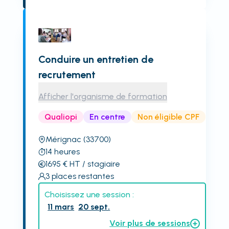
Conduire un entretien de
recrutement
Afficher l'organisme de formation
Qualiopi
En centre
Non éligible CPF
Mérignac
(33700)
14
heures
1695
€
HT
/ stagiaire
3
places restantes
Choisissez une session :
11 mars
20 sept.
Voir plus de sessions