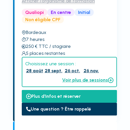
Afficher l'organisme de formation
Qualiopi
En centre
Initial
Non éligible CPF
Bordeaux
7
heures
250
€
TTC
/ stagiaire
5
places restantes
Choisissez une session :
28 août
28 sept.
26 oct.
26 nov.
Voir plus de sessions
Plus d'infos et réserver
Une question ? Être rappelé