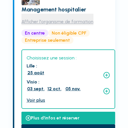
Management hospitalier
Afficher l'organisme de formation
En centre
Non éligible CPF
Entreprise seulement
Choisissez une session :
Lille
:
25 août
Visio
:
03 sept.
12 oct.
05 nov.
Voir plus
Plus d'infos et réserver