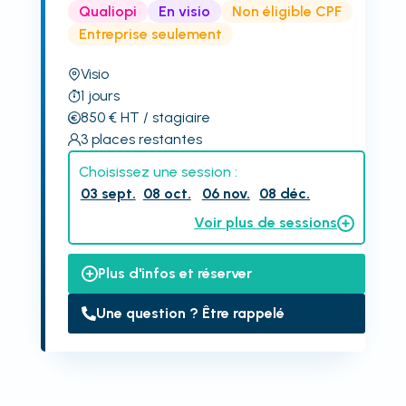
Qualiopi
En visio
Non éligible CPF
Entreprise seulement
Visio
1
jours
850
€
HT
/ stagiaire
3
places restantes
Choisissez une session :
03 sept.
08 oct.
06 nov.
08 déc.
Voir plus de sessions
Plus d'infos et réserver
Une question ? Être rappelé