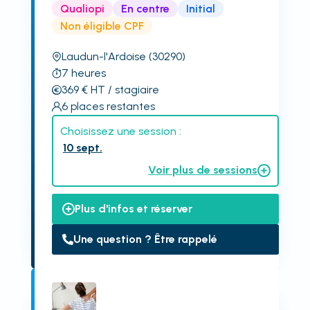
Qualiopi
En centre
Initial
Non éligible CPF
Laudun-l'Ardoise
(30290)
7
heures
369
€
HT
/ stagiaire
6
places restantes
Choisissez une session :
10 sept.
Voir plus de sessions
Plus d'infos et réserver
Une question ? Être rappelé