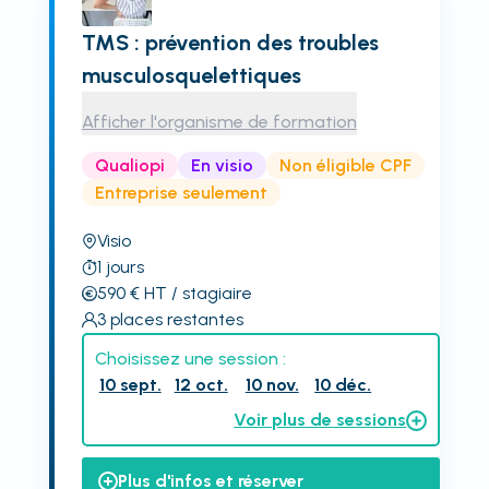
TMS : prévention des troubles
musculosquelettiques
Afficher l'organisme de formation
Qualiopi
En visio
Non éligible CPF
Entreprise seulement
Visio
1
jours
590
€
HT
/ stagiaire
3
places restantes
Choisissez une session :
10 sept.
12 oct.
10 nov.
10 déc.
Voir plus de sessions
Plus d'infos et réserver