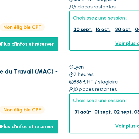
5
places restantes
Choisissez une session :
Non éligible CPF
30 sept.
16 oct.
30 oct.
0
Voir plus 
Plus d'infos et réserver
Lyon
e du Travail (MAC) -
7
heures
886
€
HT
/ stagiaire
10
places restantes
Choisissez une session :
Non éligible CPF
31 août
01 sept.
02 sept.
03
Voir plus 
Plus d'infos et réserver