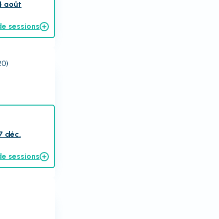
4 août
de sessions
20)
7 déc.
de sessions