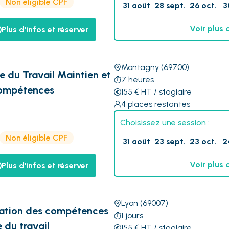
Non éligible CPF
31 août
28 sept.
26 oct.
3
Voir plus 
Plus d'infos et réserver
Montagny
(69700)
e du Travail Maintien et
7
heures
Compétences
155
€
HT
/ stagiaire
4
places restantes
Choisissez une session :
Non éligible CPF
31 août
23 sept.
23 oct.
2
Voir plus 
Plus d'infos et réserver
Lyon
(69007)
sation des compétences
1
jours
 du travail
155
€
HT
/ stagiaire