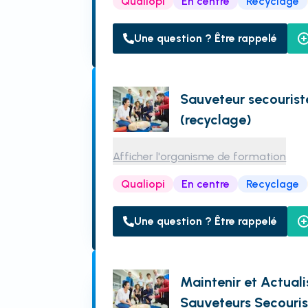
Qualiopi
En centre
Recyclage
Une question ? Être rappelé
Sauveteur secourist
(recyclage)
Afficher l'organisme de formation
Qualiopi
En centre
Recyclage
Une question ? Être rappelé
Maintenir et Actual
Sauveteurs Secouris