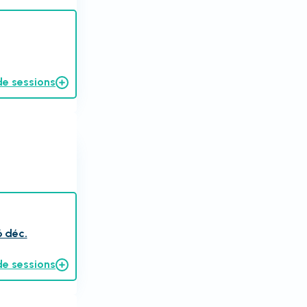
de sessions
6 déc.
de sessions