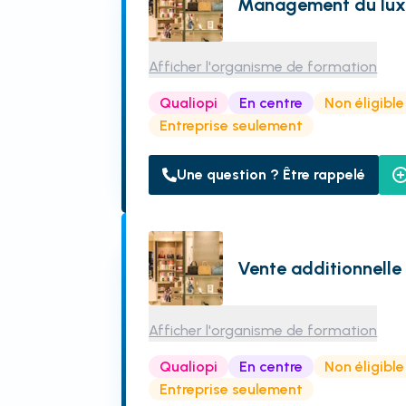
Management du lux
Afficher l'organisme de formation
Qualiopi
En centre
Non éligibl
Entreprise seulement
Une question ? Être rappelé
Vente additionnelle 
Afficher l'organisme de formation
Qualiopi
En centre
Non éligibl
Entreprise seulement