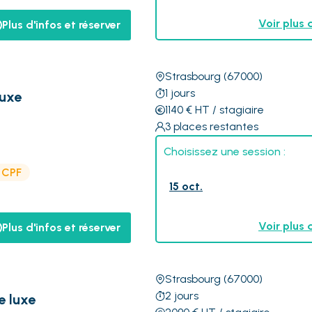
Voir plus 
Plus d'infos et réserver
Strasbourg
(67000)
1
jours
luxe
1140
€
HT
/ stagiaire
3
places restantes
Choisissez une session :
e CPF
15 oct.
Voir plus 
Plus d'infos et réserver
Strasbourg
(67000)
2
jours
e luxe