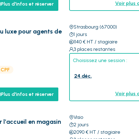
Voir plus 
Plus d'infos et réserver
Strasbourg
(67000)
du luxe pour agents de
1
jours
1140
€
HT
/ stagiaire
3
places restantes
Choisissez une session :
e CPF
24 déc.
Voir plus 
Plus d'infos et réserver
Visio
er l'accueil en magasin
2
jours
2090
€
HT
/ stagiaire