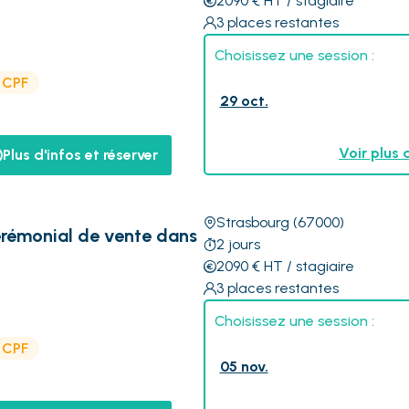
2090
€
HT
/ stagiaire
3
places restantes
Choisissez une session :
e CPF
29 oct.
Voir plus 
Plus d'infos et réserver
Strasbourg
(67000)
érémonial de vente dans
2
jours
2090
€
HT
/ stagiaire
3
places restantes
Choisissez une session :
e CPF
05 nov.