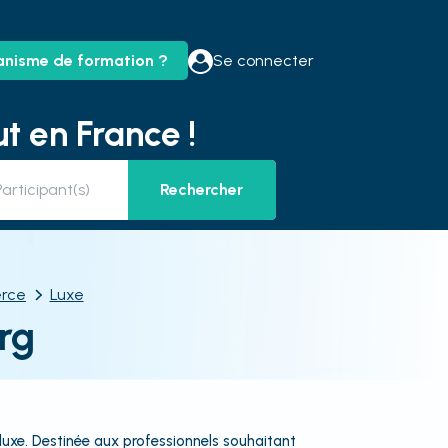
anisme de formation ?
Se connecter
t en France !
Rechercher
rce
Luxe
rg
 luxe. Destinée aux professionnels souhaitant