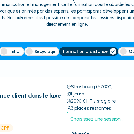
mmunication et management, cette formation courte aborde les cod
pratique et animés par des experts, les participants développent 
. Sur oùFormer, il est possible de comparer les sessions disponibl
directement en ligne.
Initial
Recyclage
Formation à distance
Qu
Strasbourg
(67000)
1
jours
nce client dans le luxe
2090
€
HT
/ stagiaire
3
places restantes
Choisissez une session :
e CPF
28 août