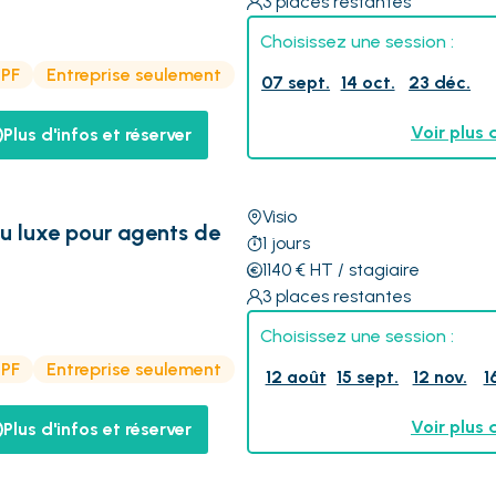
3
places restantes
Choisissez une session :
CPF
Entreprise seulement
07 sept.
14 oct.
23 déc.
Voir plus 
Plus d'infos et réserver
Visio
du luxe pour agents de
1
jours
1140
€
HT
/ stagiaire
3
places restantes
Choisissez une session :
CPF
Entreprise seulement
12 août
15 sept.
12 nov.
1
Voir plus 
Plus d'infos et réserver