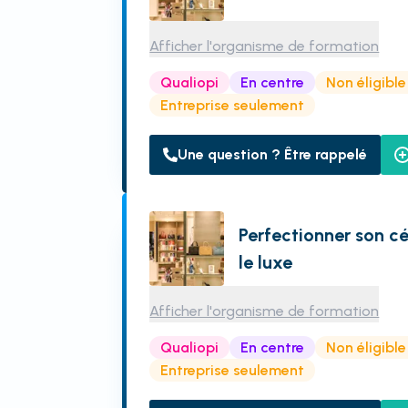
Afficher l'organisme de formation
Qualiopi
En centre
Non éligibl
Entreprise seulement
Une question ? Être rappelé
Perfectionner son c
le luxe
Afficher l'organisme de formation
Qualiopi
En centre
Non éligibl
Entreprise seulement