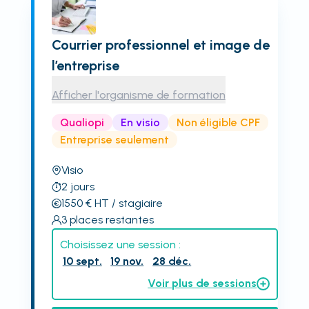
Courrier professionnel et image de
l’entreprise
Afficher l'organisme de formation
Qualiopi
En visio
Non éligible CPF
Entreprise seulement
Visio
2
jours
1550
€
HT
/ stagiaire
3
places restantes
Choisissez une session :
10 sept.
19 nov.
28 déc.
Voir plus de sessions