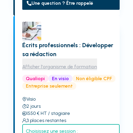
Une question ? Être rappelé
Écrits professionnels : Développer
sa rédaction
Afficher l'organisme de formation
Qualiopi
En visio
Non éligible CPF
Entreprise seulement
Visio
2
jours
1550
€
HT
/ stagiaire
3
places restantes
Choisissez une session :