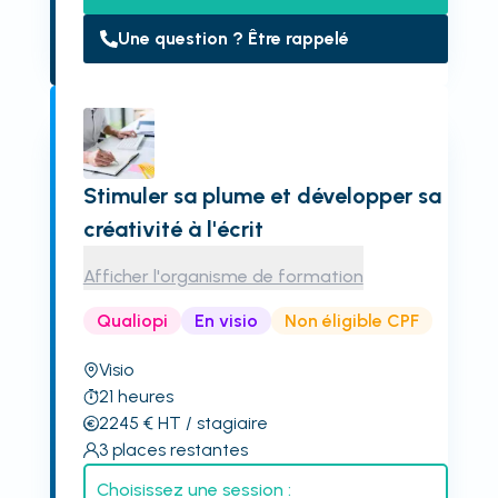
Une question ? Être rappelé
Stimuler sa plume et développer sa
créativité à l'écrit
Afficher l'organisme de formation
Qualiopi
En visio
Non éligible CPF
Visio
21
heures
2245
€
HT
/ stagiaire
3
places restantes
Choisissez une session :