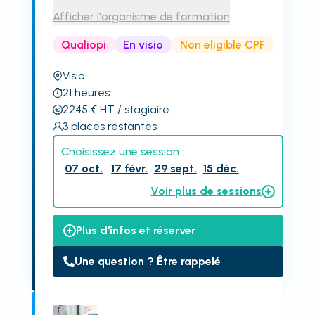
Afficher l'organisme de formation
Qualiopi
En visio
Non éligible CPF
Visio
21
heures
2245
€
HT
/ stagiaire
3
places restantes
Choisissez une session :
07 oct.
17 févr.
29 sept.
15 déc.
Voir plus de sessions
Plus d'infos et réserver
Une question ? Être rappelé