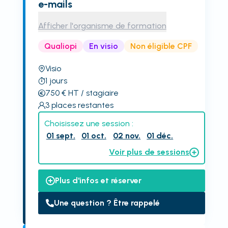
e-mails
Afficher l'organisme de formation
Qualiopi
En visio
Non éligible CPF
Visio
1
jours
750
€
HT
/ stagiaire
3
places restantes
Choisissez une session :
01 sept.
01 oct.
02 nov.
01 déc.
Voir plus de sessions
Plus d'infos et réserver
Une question ? Être rappelé