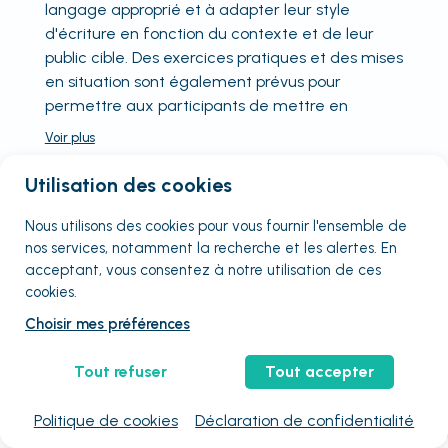
langage approprié et à adapter leur style
d'écriture en fonction du contexte et de leur
public cible. Des exercices pratiques et des mises
en situation sont également prévus pour
permettre aux participants de mettre en
Voir
plus
Utilisation des cookies
Nous utilisons des cookies pour vous fournir
l'ensemble
de
nos services, notamment la recherche et les alertes. En
Nos Formations
acceptant, vous consentez à notre utilisation de ces
Formation Communication média à Strasbourg
cookies.
Formation Prise de parole en public à Strasbourg
Formation Communication digitale à Strasbourg
Choisir mes préférences
Formation Outils de communication à Strasbourg
Formation Rédaction presse à Strasbourg
Formation Communication non violente à Strasbourg
Tout refuser
Tout accepter
Formation Copywriting à Strasbourg
Formation Communication non verbale à Strasbourg
Politique de cookies
Déclaration de confidentialité
Formation Networking à Strasbourg
Formation Podcast à Strasbourg