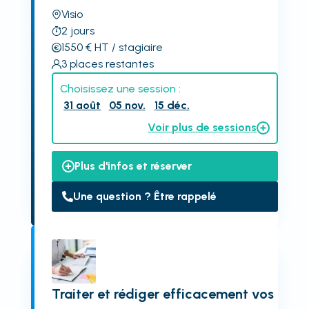
Visio
2
jours
1550
€
HT
/ stagiaire
3
places restantes
Choisissez une session :
31 août
05 nov.
15 déc.
Voir plus de sessions
Plus d'infos et réserver
Une question ? Être rappelé
Traiter et rédiger efficacement vos