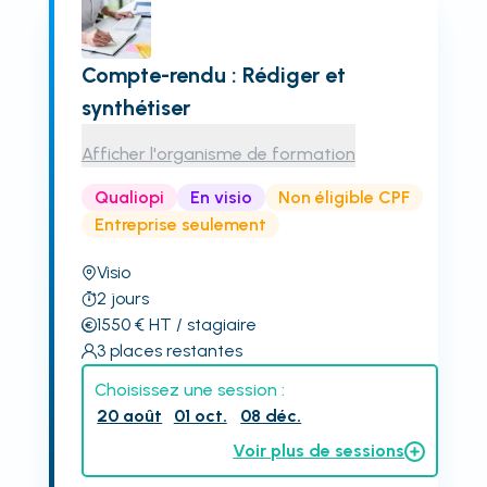
Compte-rendu : Rédiger et
synthétiser
Afficher l'organisme de formation
Qualiopi
En visio
Non éligible CPF
Entreprise seulement
Visio
2
jours
1550
€
HT
/ stagiaire
3
places restantes
Choisissez une session :
20 août
01 oct.
08 déc.
Voir plus de sessions