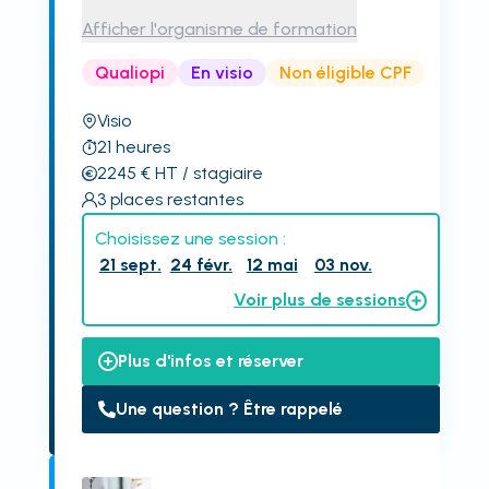
Afficher l'organisme de formation
Qualiopi
En visio
Non éligible CPF
Visio
21
heures
2245
€
HT
/ stagiaire
3
places restantes
Choisissez une session :
21 sept.
24 févr.
12 mai
03 nov.
Voir plus de sessions
Plus d'infos et réserver
Une question ? Être rappelé