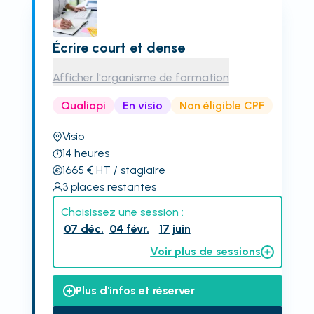
Écrire court et dense
Afficher l'organisme de formation
Qualiopi
En visio
Non éligible CPF
Visio
14
heures
1665
€
HT
/ stagiaire
3
places restantes
Choisissez une session :
07 déc.
04 févr.
17 juin
Voir plus de sessions
Plus d'infos et réserver