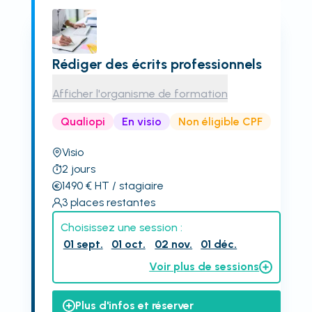
Rédiger des écrits professionnels
Afficher l'organisme de formation
Qualiopi
En visio
Non éligible CPF
Visio
2
jours
1490
€
HT
/ stagiaire
3
places restantes
Choisissez une session :
01 sept.
01 oct.
02 nov.
01 déc.
Voir plus de sessions
Plus d'infos et réserver