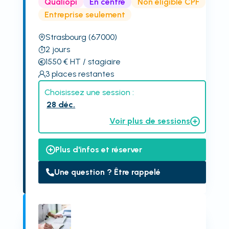
Qualiopi
En centre
Non éligible CPF
Entreprise seulement
Strasbourg
(67000)
2
jours
1550
€
HT
/ stagiaire
3
places restantes
Choisissez une session :
28 déc.
Voir plus de sessions
Plus d'infos et réserver
Une question ? Être rappelé