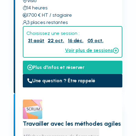
Visio
14
heures
1700
€
HT
/ stagiaire
3
places restantes
Choisissez une session :
31 août
22 oct.
16 déc.
05 oct.
Voir plus de sessions
Plus d'infos et réserver
Une question ? Être rappelé
Travailler avec les méthodes agiles