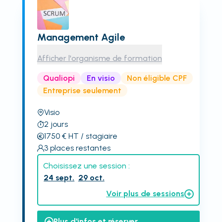
Management Agile
Afficher l'organisme de formation
Qualiopi
En visio
Non éligible CPF
Entreprise seulement
Visio
2
jours
1750
€
HT
/ stagiaire
3
places restantes
Choisissez une session :
24 sept.
29 oct.
Voir plus de sessions
Plus d'infos et réserver