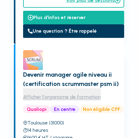
Voir plus de sessions
Plus d'infos et réserver
Une question ? Être rappelé
Devenir manager agile niveau ii
(certification scrummaster psm ii)
Afficher l'organisme de formation
Qualiopi
En centre
Non éligible CPF
Toulouse
(31000)
14
heures
1600
€
HT
/ stagiaire