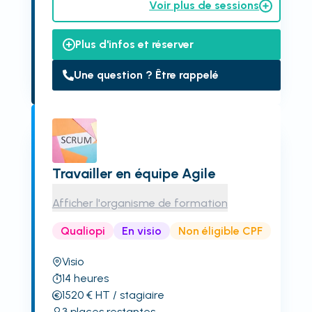
Voir plus de sessions
Plus d'infos et réserver
Une question ? Être rappelé
Travailler en équipe Agile
Afficher l'organisme de formation
Qualiopi
En visio
Non éligible CPF
Visio
14
heures
1520
€
HT
/ stagiaire
3
places restantes