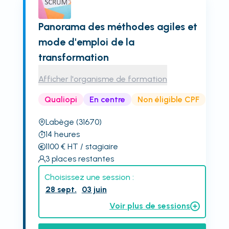
Panorama des méthodes agiles et
mode d'emploi de la
transformation
Afficher l'organisme de formation
Qualiopi
En centre
Non éligible CPF
Labège
(31670)
14
heures
1100
€
HT
/ stagiaire
3
places restantes
Choisissez une session :
28 sept.
03 juin
Voir plus de sessions