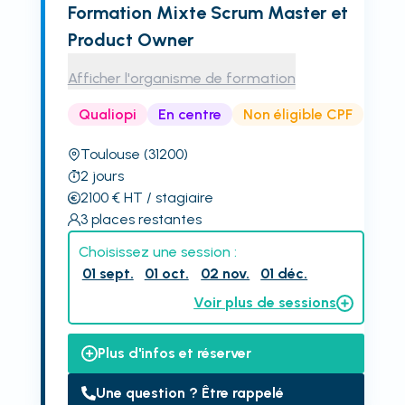
Formation Mixte Scrum Master et
Product Owner
Afficher l'organisme de formation
Qualiopi
En centre
Non éligible CPF
Toulouse
(31200)
2
jours
2100
€
HT
/ stagiaire
3
places restantes
Choisissez une session :
01 sept.
01 oct.
02 nov.
01 déc.
Voir plus de sessions
Plus d'infos et réserver
Une question ? Être rappelé