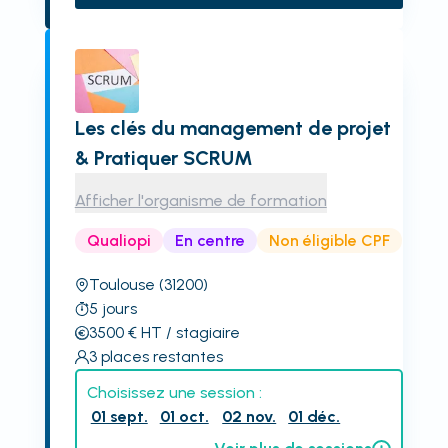
Les clés du management de projet
& Pratiquer SCRUM
Afficher l'organisme de formation
Qualiopi
En centre
Non éligible CPF
Toulouse
(31200)
5
jours
3500
€
HT
/ stagiaire
3
places restantes
Choisissez une session :
01 sept.
01 oct.
02 nov.
01 déc.