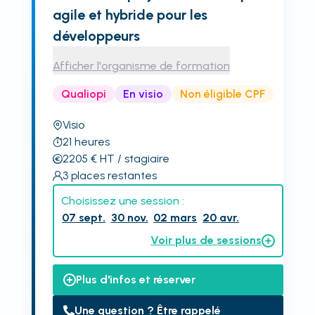
agile et hybride pour les
développeurs
Afficher l'organisme de formation
Qualiopi
En visio
Non éligible CPF
Visio
21
heures
2205
€
HT
/ stagiaire
3
places restantes
Choisissez une session :
07 sept.
30 nov.
02 mars
20 avr.
Voir plus de sessions
Plus d'infos et réserver
Une question ? Être rappelé