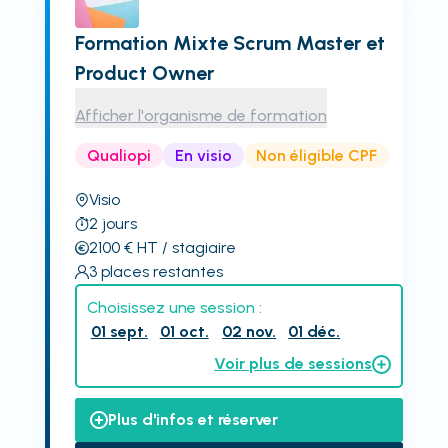
Formation Mixte Scrum Master et
Product Owner
Afficher l'organisme de formation
Qualiopi
En visio
Non éligible CPF
Visio
2
jours
2100
€
HT
/ stagiaire
3
places restantes
Choisissez une session :
01 sept.
01 oct.
02 nov.
01 déc.
Voir plus de sessions
Plus d'infos et réserver