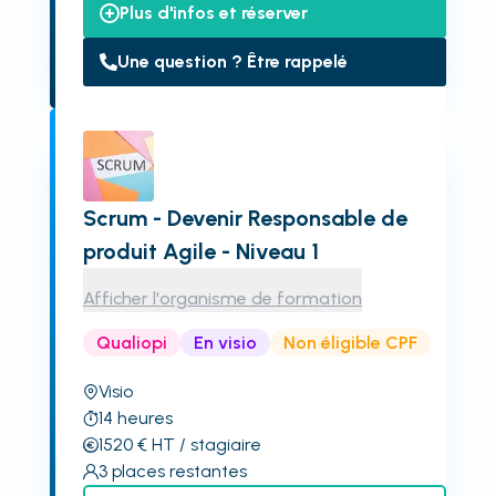
Plus d'infos et réserver
Une question ? Être rappelé
Scrum - Devenir Responsable de
produit Agile - Niveau 1
Afficher l'organisme de formation
Qualiopi
En visio
Non éligible CPF
Visio
14
heures
1520
€
HT
/ stagiaire
3
places restantes