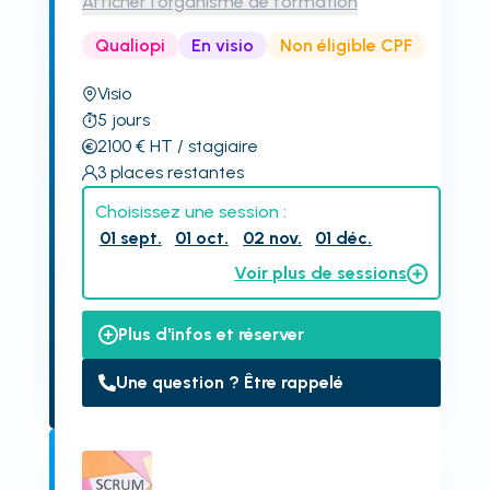
Afficher l'organisme de formation
Qualiopi
En visio
Non éligible CPF
Visio
5
jours
2100
€
HT
/ stagiaire
3
places restantes
Choisissez une session :
01 sept.
01 oct.
02 nov.
01 déc.
Voir plus de sessions
Plus d'infos et réserver
Une question ? Être rappelé