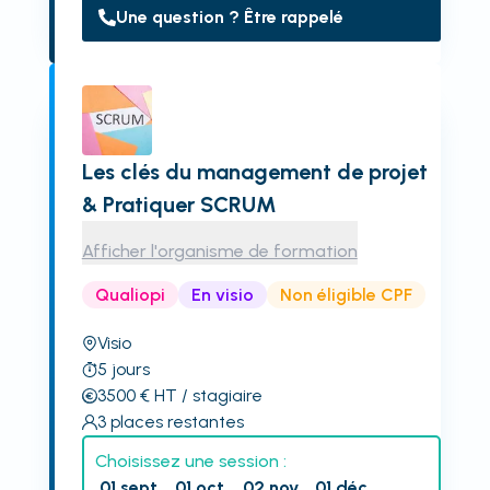
Une question ? Être rappelé
Les clés du management de projet
& Pratiquer SCRUM
Afficher l'organisme de formation
Qualiopi
En visio
Non éligible CPF
Visio
5
jours
3500
€
HT
/ stagiaire
3
places restantes
Choisissez une session :
01 sept.
01 oct.
02 nov.
01 déc.