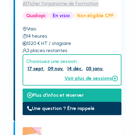
Afficher l'organisme de formation
Qualiopi
En visio
Non éligible CPF
Visio
14
heures
1520
€
HT
/ stagiaire
3
places restantes
Choisissez une session :
17 sept.
09 nov.
14 déc.
05 janv.
Voir plus de sessions
Plus d'infos et réserver
Une question ? Être rappelé