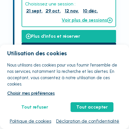
Choisissez une session :
21 sept.
29 oct.
12 nov.
10 déc.
Voir plus de sessions
Plus d'infos et réserver
Une question ? Être rappelé
Utilisation des cookies
Nous utilisons des cookies pour vous fournir
l'ensemble
de
nos services, notamment la recherche et les alertes. En
acceptant, vous consentez à notre utilisation de ces
cookies.
Devenir manager agile niveau ii
Choisir mes préférences
(certification scrummaster psm ii)
Tout refuser
Tout accepter
Afficher l'organisme de formation
Politique de cookies
Déclaration de confidentialité
Qualiopi
En visio
Non éligible CPF