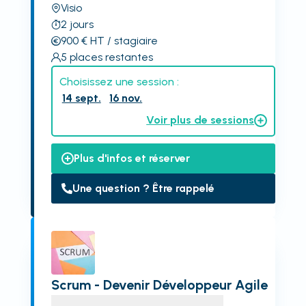
Visio
2
jours
900
€
HT
/ stagiaire
5
places restantes
Choisissez une session :
14 sept.
16 nov.
Voir plus de sessions
Plus d'infos et réserver
Une question ? Être rappelé
Scrum - Devenir Développeur Agile