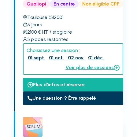
Qualiopi
En centre
Non éligible CPF
Toulouse
(31200)
5
jours
2100
€
HT
/ stagiaire
3
places restantes
Choisissez une session :
01 sept.
01 oct.
02 nov.
01 déc.
Voir plus de sessions
Plus d'infos et réserver
Une question ? Être rappelé