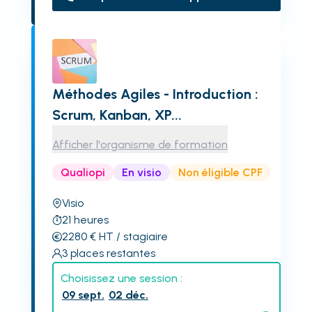
Méthodes Agiles - Introduction :
Scrum, Kanban, XP...
Afficher l'organisme de formation
Qualiopi
En visio
Non éligible CPF
Visio
21
heures
2280
€
HT
/ stagiaire
3
places restantes
Choisissez une session :
09 sept.
02 déc.