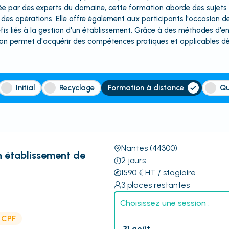
e par des experts du domaine, cette formation aborde des sujets t
n des opérations. Elle offre également aux participants l'occasion d
défis liés à la gestion d'un établissement. Grâce à des méthodes d'
on permet d'acquérir des compétences pratiques et applicables dès
Initial
Recyclage
Formation à distance
Qu
Nantes
(44300)
n établissement de
2
jours
1590
€
HT
/ stagiaire
3
places restantes
Choisissez une session :
e CPF
31 août