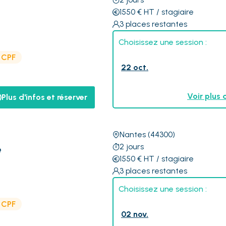
1550
€
HT
/ stagiaire
3
places restantes
Choisissez une session :
e CPF
22 oct.
Voir plus 
Plus d'infos et réserver
Nantes
(44300)
2
jours
é
1550
€
HT
/ stagiaire
3
places restantes
Choisissez une session :
e CPF
02 nov.