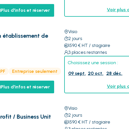
Voir plus 
Plus d'infos et réserver
Visio
n établissement de
2
jours
1590
€
HT
/ stagiaire
3
places restantes
Choisissez une session :
CPF
Entreprise seulement
09 sept.
20 oct.
28 déc.
Voir plus 
Plus d'infos et réserver
Visio
2
jours
rofit / Business Unit
1590
€
HT
/ stagiaire
3
places restantes