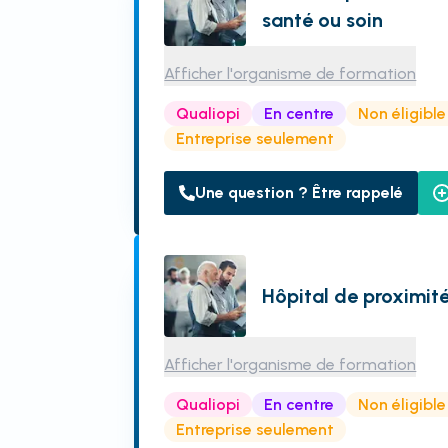
santé ou soin
Afficher l'organisme de formation
Qualiopi
En centre
Non éligibl
Entreprise seulement
Une question ? Être rappelé
Hôpital de proximit
Afficher l'organisme de formation
Qualiopi
En centre
Non éligibl
Entreprise seulement