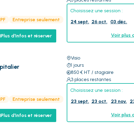
Choisissez une session :
CPF
Entreprise seulement
24 sept.
26 oct.
03 déc.
Voir plus 
Plus d'infos et réserver
Visio
1
jours
pitalier
850
€
HT
/ stagiaire
3
places restantes
Choisissez une session :
CPF
Entreprise seulement
23 sept.
23 oct.
23 nov.
2
Voir plus 
Plus d'infos et réserver