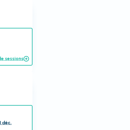
de sessions
1 déc.