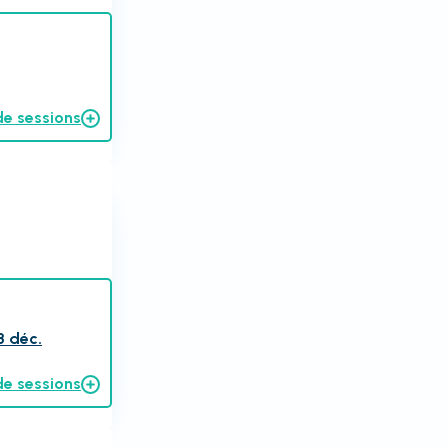
de sessions
3 déc.
de sessions