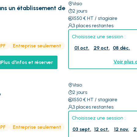
Visio
ans un établissement de
2
jours
1550
€
HT
/ stagiaire
3
places restantes
Choisissez une session :
CPF
Entreprise seulement
01 oct.
29 oct.
08 déc.
Voir plus 
Plus d'infos et réserver
Visio
2
jours
é
1550
€
HT
/ stagiaire
3
places restantes
Choisissez une session :
CPF
Entreprise seulement
03 sept.
12 oct.
12 nov.
2