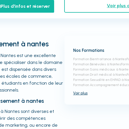
Voir plus 
Plus d'infos et réserver
sement à nantes
Nos Formations
 Nantes est une excellente
Formation Bientraitance à Nantes
F
se spécialiser dans le domaine
Formation Bénévoles à Nantes
Form
n est dispensée dans divers
Formation Soins médicaux à Nante
Formation Droit médical à Nantes
F
u les écoles de commerce,
Formation Sexualité en EHPAD à Na
x étudiants en fonction de leur
Formation Accompagnement éducati
ssionnels.
Voir
plus
issement à nantes
 à Nantes sont diverses et
uérir des compétences
e marketing, ou encore de