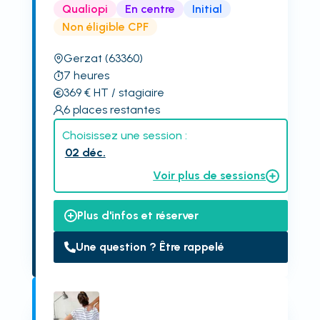
Qualiopi
En centre
Initial
Non éligible CPF
Gerzat
(63360)
7
heures
369
€
HT
/ stagiaire
6
places restantes
Choisissez une session :
02 déc.
Voir plus de sessions
Plus d'infos et réserver
Une question ? Être rappelé