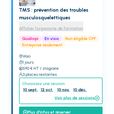
TMS : prévention des troubles
musculosquelettiques
Afficher l'organisme de formation
Qualiopi
En visio
Non éligible CPF
Entreprise seulement
Visio
1
jours
590
€
HT
/ stagiaire
3
places restantes
Choisissez une session :
10 sept.
12 oct.
10 nov.
10 déc.
Voir plus de sessions
Plus d'infos et réserver