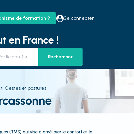
anisme de formation ?
Se connecter
t en France !
Rechercher
Gestes et postures
arcassonne
s (TMS) qui vise à améliorer le confort et la