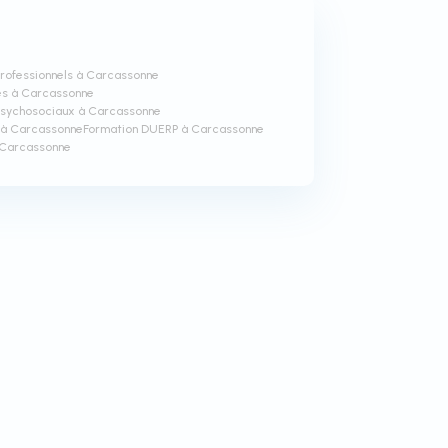
professionnels à Carcassonne
es à Carcassonne
 psychosociaux à Carcassonne
é à Carcassonne
Formation DUERP à Carcassonne
 Carcassonne