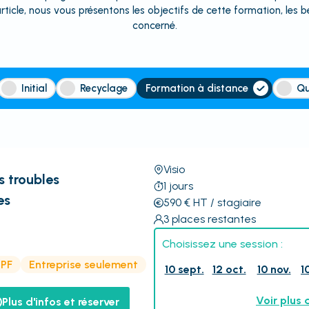
article, nous vous présentons les objectifs de cette formation, les b
concerné.
Initial
Recyclage
Formation à distance
Qu
Visio
s troubles
1
jours
es
590
€
HT
/ stagiaire
3
places restantes
Choisissez une session :
CPF
Entreprise seulement
10 sept.
12 oct.
10 nov.
1
Voir plus 
Plus d'infos et réserver