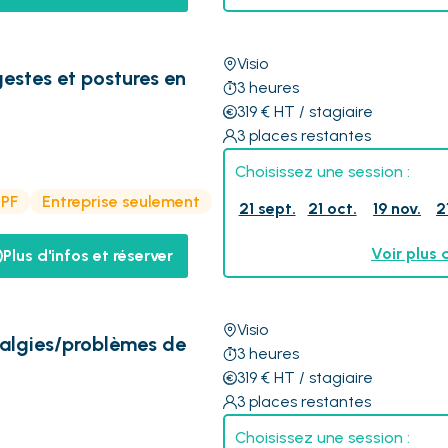
Visio
gestes et postures en
3
heures
319
€
HT
/ stagiaire
3
places restantes
Choisissez une session :
CPF
Entreprise seulement
21 sept.
21 oct.
19 nov.
2
Voir plus 
Plus d'infos et réserver
Visio
balgies/problèmes de
3
heures
319
€
HT
/ stagiaire
3
places restantes
Choisissez une session :