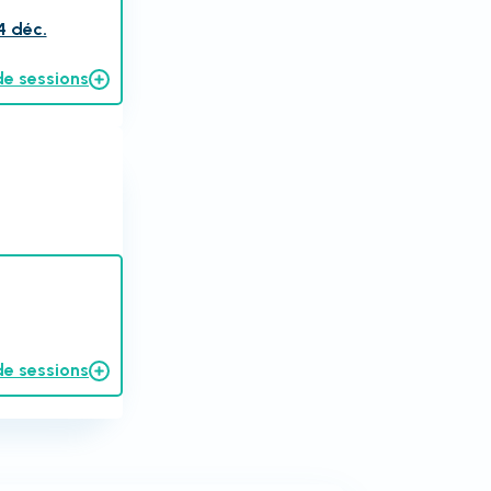
4 déc.
de sessions
de sessions