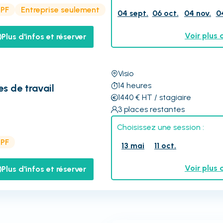
CPF
Entreprise seulement
04 sept.
06 oct.
04 nov.
0
Voir plus 
Plus d'infos et réserver
Visio
14
heures
s de travail
1440
€
HT
/ stagiaire
3
places restantes
Choisissez une session :
CPF
13 mai
11 oct.
Voir plus 
Plus d'infos et réserver