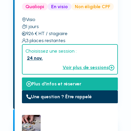
Qualiopi
En visio
Non éligible CPF
Visio
1
jours
926
€
HT
/ stagiaire
3
places restantes
Choisissez une session :
24 nov.
Voir plus de sessions
Plus d'infos et réserver
Une question ? Être rappelé