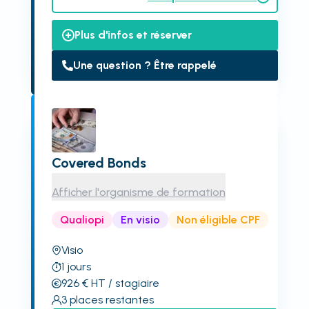
Plus d'infos et réserver
Une question ? Être rappelé
Covered Bonds
Afficher l'organisme de formation
Qualiopi
En visio
Non éligible CPF
Visio
1
jours
926
€
HT
/ stagiaire
3
places restantes