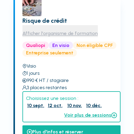
Risque de crédit
Afficher l'organisme de formation
Qualiopi
En visio
Non éligible CPF
Entreprise seulement
Visio
1
jours
990
€
HT
/ stagiaire
3
places restantes
Choisissez une session :
10 sept.
12 oct.
10 nov.
10 déc.
Voir plus de sessions
Plus d'infos et réserver