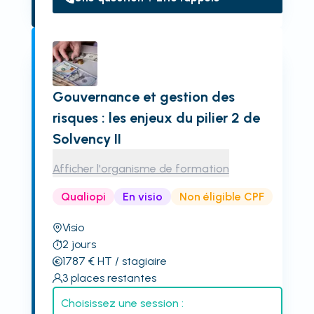
Gouvernance et gestion des
risques : les enjeux du pilier 2 de
Solvency II
Afficher l'organisme de formation
Qualiopi
En visio
Non éligible CPF
Visio
2
jours
1787
€
HT
/ stagiaire
3
places restantes
Choisissez une session :