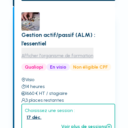
Gestion actif/passif (ALM) :
l’essentiel
Afficher l'organisme de formation
Qualiopi
En visio
Non éligible CPF
Visio
14
heures
1660
€
HT
/ stagiaire
3
places restantes
Choisissez une session :
17 déc.
Voir plus de sessions