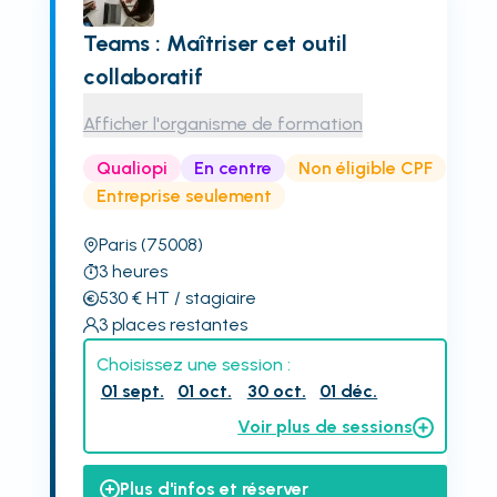
Teams : Maîtriser cet outil
collaboratif
Afficher l'organisme de formation
Qualiopi
En centre
Non éligible CPF
Entreprise seulement
Paris
(75008)
3
heures
530
€
HT
/ stagiaire
3
places restantes
Choisissez une session :
01 sept.
01 oct.
30 oct.
01 déc.
Voir plus de sessions
Plus d'infos et réserver