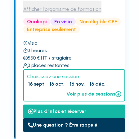
Afficher l'organisme de formation
Qualiopi
En visio
Non éligible CPF
Entreprise seulement
Visio
3
heures
530
€
HT
/ stagiaire
3
places restantes
Choisissez une session :
16 sept.
16 oct.
16 nov.
16 déc.
Voir plus de sessions
Plus d'infos et réserver
Une question ? Être rappelé