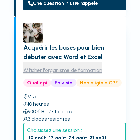
Une question ? Être rappelé
Acquérir les bases pour bien
débuter avec Word et Excel
Afficher l'organisme de formation
Qualiopi
En visio
Non éligible CPF
Visio
10
heures
900
€
HT
/ stagiaire
3
places restantes
Choisissez une session :
10 août
17 août
24 août
31 août