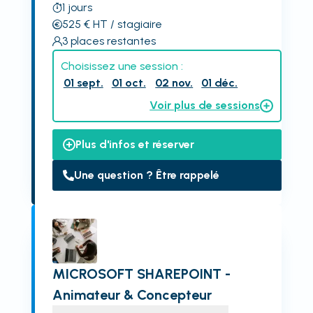
1
jours
525
€
HT
/ stagiaire
3
places restantes
Choisissez une session :
01 sept.
01 oct.
02 nov.
01 déc.
Voir plus de sessions
Plus d'infos et réserver
Une question ? Être rappelé
MICROSOFT SHAREPOINT -
Animateur & Concepteur