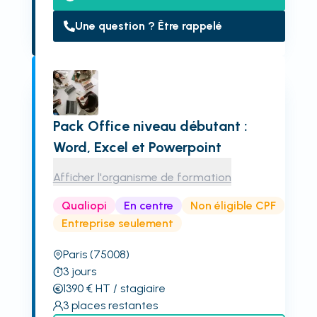
Une question ? Être rappelé
Pack Office niveau débutant :
Word, Excel et Powerpoint
Afficher l'organisme de formation
Qualiopi
En centre
Non éligible CPF
Entreprise seulement
Paris
(75008)
3
jours
1390
€
HT
/ stagiaire
3
places restantes