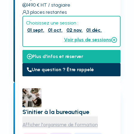
1490
€
HT
/ stagiaire
3
places restantes
Choisissez une session :
01 sept.
01 oct.
02 nov.
01 déc.
Voir plus de sessions
Plus d'infos et réserver
Une question ? Être rappelé
S'initier à la bureautique
Afficher l'organisme de formation