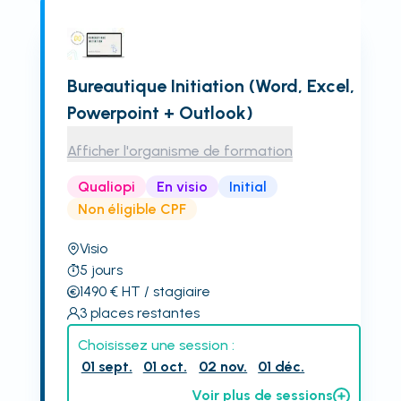
Bureautique Initiation (Word, Excel,
Powerpoint + Outlook)
Afficher l'organisme de formation
Qualiopi
En visio
Initial
Non éligible CPF
Visio
5
jours
1490
€
HT
/ stagiaire
3
places restantes
Choisissez une session :
01 sept.
01 oct.
02 nov.
01 déc.
Voir plus de sessions