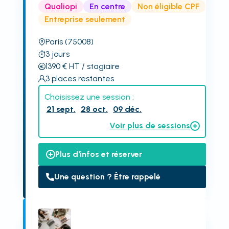
Qualiopi
En centre
Non éligible CPF
Entreprise seulement
Paris
(75008)
3
jours
1390
€
HT
/ stagiaire
3
places restantes
Choisissez une session :
21 sept.
28 oct.
09 déc.
Voir plus de sessions
Plus d'infos et réserver
Une question ? Être rappelé