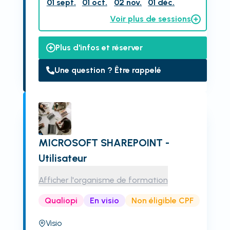
01 sept.
01 oct.
02 nov.
01 déc.
Voir plus de sessions
Plus d'infos et réserver
Une question ? Être rappelé
MICROSOFT SHAREPOINT -
Utilisateur
Afficher l'organisme de formation
Qualiopi
En visio
Non éligible CPF
Visio