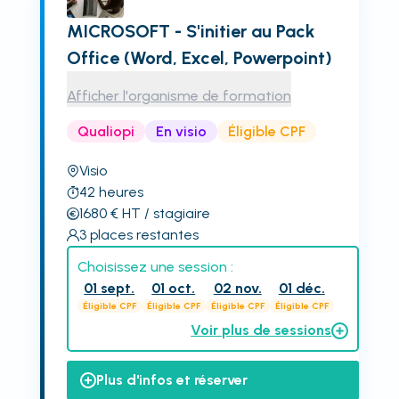
MICROSOFT - S'initier au Pack
Office (Word, Excel, Powerpoint)
Afficher l'organisme de formation
Qualiopi
En visio
Éligible CPF
Visio
42
heures
1680
€
HT
/ stagiaire
3
places restantes
Choisissez une session :
01 sept.
01 oct.
02 nov.
01 déc.
Éligible CPF
Éligible CPF
Éligible CPF
Éligible CPF
Voir plus de sessions
Plus d'infos et réserver