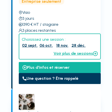
Entreprise seulement
Visio
3
jours
1390
€
HT
/ stagiaire
3
places restantes
Choisissez une session :
02 sept.
06 oct.
18 nov.
28 déc.
Voir plus de sessions
Plus d'infos et réserver
Une question ? Être rappelé