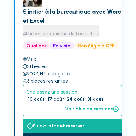
S'initier à la bureautique avec Word
et Excel
Afficher l'organisme de formation
Qualiopi
En visio
Non éligible CPF
Visio
21
heures
900
€
HT
/ stagiaire
3
places restantes
Choisissez une session :
10 août
17 août
24 août
31 août
Voir plus de sessions
Plus d'infos et réserver