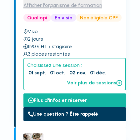
Afficher l'organisme de formation
Qualiopi
En visio
Non éligible CPF
Visio
2
jours
1190
€
HT
/ stagiaire
3
places restantes
Choisissez une session :
01 sept.
01 oct.
02 nov.
01 déc.
Voir plus de sessions
Plus d'infos et réserver
Une question ? Être rappelé