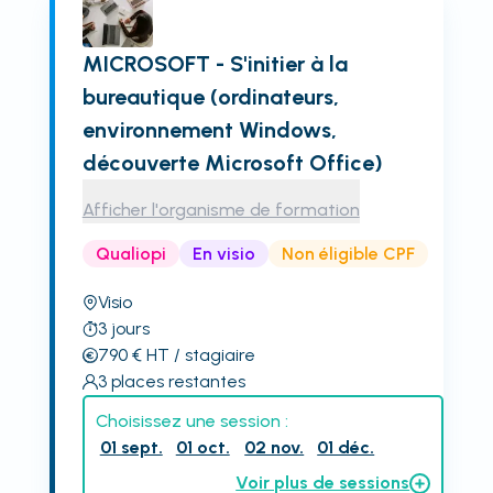
MICROSOFT - S'initier à la
bureautique (ordinateurs,
environnement Windows,
découverte Microsoft Office)
Afficher l'organisme de formation
Qualiopi
En visio
Non éligible CPF
Visio
3
jours
790
€
HT
/ stagiaire
3
places restantes
Choisissez une session :
01 sept.
01 oct.
02 nov.
01 déc.
Voir plus de sessions