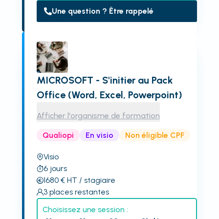
Une question ? Être rappelé
MICROSOFT - S'initier au Pack
Office (Word, Excel, Powerpoint)
Afficher l'organisme de formation
Qualiopi
En visio
Non éligible CPF
Visio
6
jours
1680
€
HT
/ stagiaire
3
places restantes
Choisissez une session :