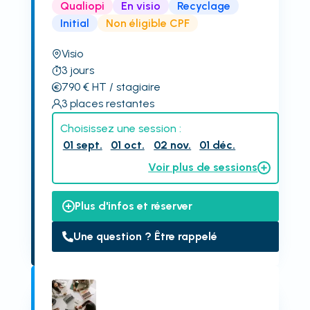
Qualiopi
En visio
Recyclage
Initial
Non éligible CPF
Visio
3
jours
790
€
HT
/ stagiaire
3
places restantes
Choisissez une session :
01 sept.
01 oct.
02 nov.
01 déc.
Voir plus de sessions
Plus d'infos et réserver
Une question ? Être rappelé