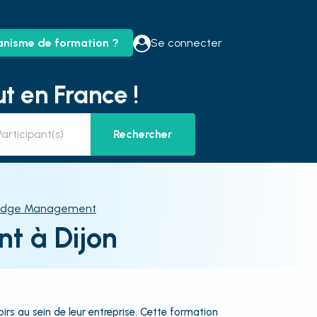
anisme de formation ?
Se connecter
t en France !
Rechercher
edge Management
t à Dijon
oirs au sein de leur entreprise. Cette formation