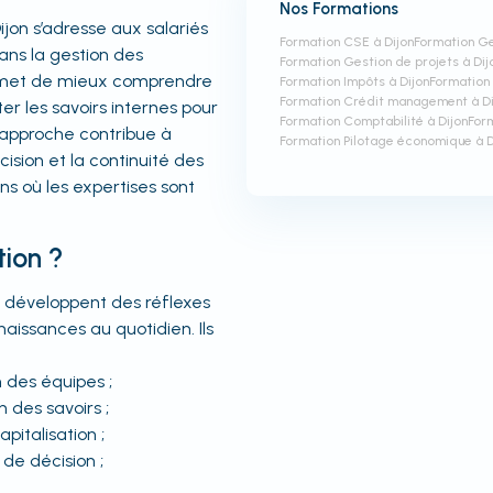
Nos Formations
on s’adresse aux salariés
Formation CSE à Dijon
Formation Ge
ans la gestion des
Formation Gestion de projets à Dij
permet de mieux comprendre
Formation Impôts à Dijon
Formation 
Formation Crédit management à Di
er les savoirs internes pour
Formation Comptabilité à Dijon
Form
e approche contribue à
Formation Pilotage économique à D
ision et la continuité des
s où les expertises sont
tion ?
ts développent des réflexes
naissances au quotidien. Ils
n des équipes ;
n des savoirs ;
pitalisation ;
de décision ;