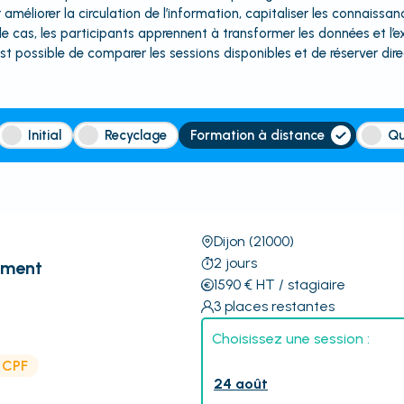
liorer la circulation de l’information, capitaliser les connaissanc
e cas, les participants apprennent à transformer les données et l’e
est possible de comparer les sessions disponibles et de réserver dir
Initial
Recyclage
Formation à distance
Qu
Dijon
(21000)
2
jours
ement
1590
€
HT
/ stagiaire
3
places restantes
Choisissez une session :
e CPF
24 août