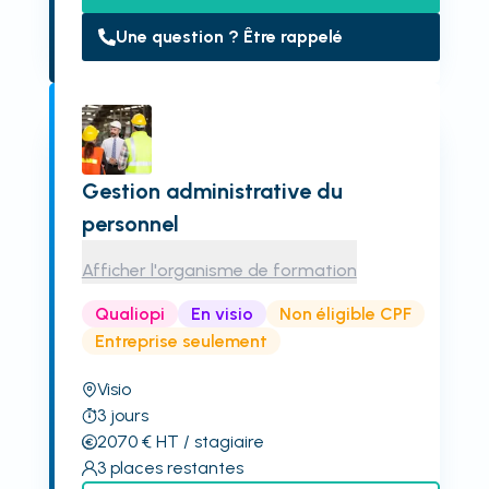
Une question ? Être rappelé
Gestion administrative du
personnel
Afficher l'organisme de formation
Qualiopi
En visio
Non éligible CPF
Entreprise seulement
Visio
3
jours
2070
€
HT
/ stagiaire
3
places restantes