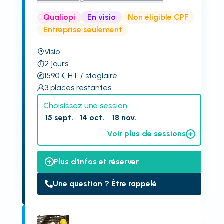
Qualiopi
En visio
Non éligible CPF
Entreprise seulement
Visio
2
jours
1590
€
HT
/ stagiaire
3
places restantes
Choisissez une session :
15 sept.
14 oct.
18 nov.
Voir plus de sessions
Plus d'infos et réserver
Une question ? Être rappelé