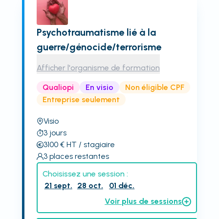
Psychotraumatisme lié à la
guerre/génocide/terrorisme
Afficher l'organisme de formation
Qualiopi
En visio
Non éligible CPF
Entreprise seulement
Visio
3
jours
3100
€
HT
/ stagiaire
3
places restantes
Choisissez une session :
21 sept.
28 oct.
01 déc.
Voir plus de sessions