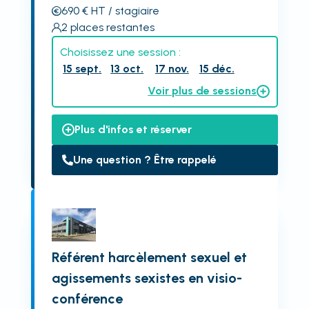
690
€
HT
/ stagiaire
2
places restantes
Choisissez une session :
15 sept.
13 oct.
17 nov.
15 déc.
Voir plus de sessions
Plus d'infos et réserver
Une question ? Être rappelé
Référent harcèlement sexuel et
agissements sexistes en visio-
conférence