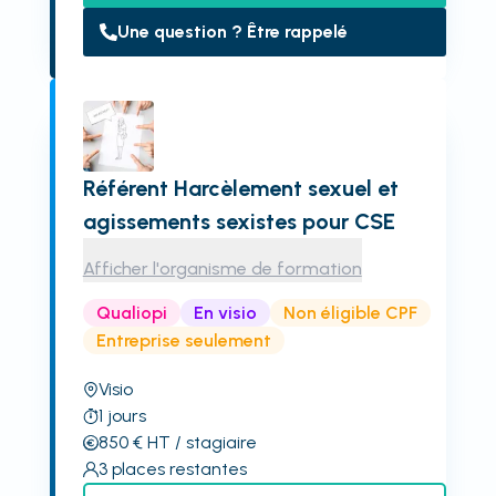
Une question ? Être rappelé
Référent Harcèlement sexuel et
agissements sexistes pour CSE
Afficher l'organisme de formation
Qualiopi
En visio
Non éligible CPF
Entreprise seulement
Visio
1
jours
850
€
HT
/ stagiaire
3
places restantes