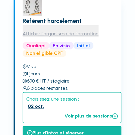
Référent harcèlement
Afficher l'organisme de formation
Qualiopi
En visio
Initial
Non éligible CPF
Visio
1
jours
690
€
HT
/ stagiaire
6
places restantes
Choisissez une session :
02 oct.
Voir plus de sessions
Plus d'infos et réserver