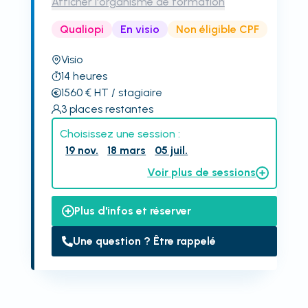
Afficher l'organisme de formation
Qualiopi
En visio
Non éligible CPF
Visio
14
heures
1560
€
HT
/ stagiaire
3
places restantes
Choisissez une session :
19 nov.
18 mars
05 juil.
Voir plus de sessions
Plus d'infos et réserver
Une question ? Être rappelé