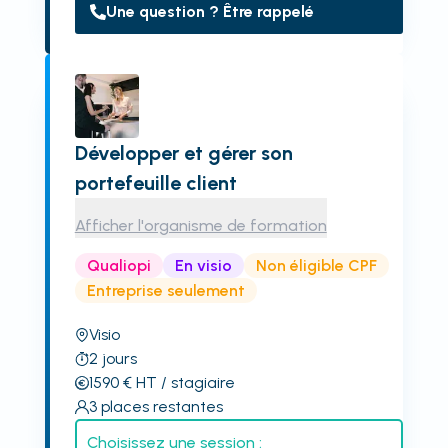
Une question ? Être rappelé
Développer et gérer son
portefeuille client
Afficher l'organisme de formation
Qualiopi
En visio
Non éligible CPF
Entreprise seulement
Visio
2
jours
1590
€
HT
/ stagiaire
3
places restantes
Choisissez une session :