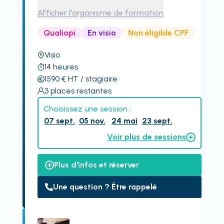
Afficher l'organisme de formation
Qualiopi
En visio
Non éligible CPF
Visio
14
heures
1590
€
HT
/ stagiaire
3
places restantes
Choisissez une session :
07 sept.
05 nov.
24 mai
23 sept.
Voir plus de sessions
Plus d'infos et réserver
Une question ? Être rappelé