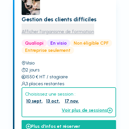
Gestion des clients difficiles
Afficher l'organisme de formation
Qualiopi
En visio
Non éligible CPF
Entreprise seulement
Visio
2
jours
1550
€
HT
/ stagiaire
3
places restantes
Choisissez une session :
10 sept.
13 oct.
17 nov.
Voir plus de sessions
Plus d'infos et réserver