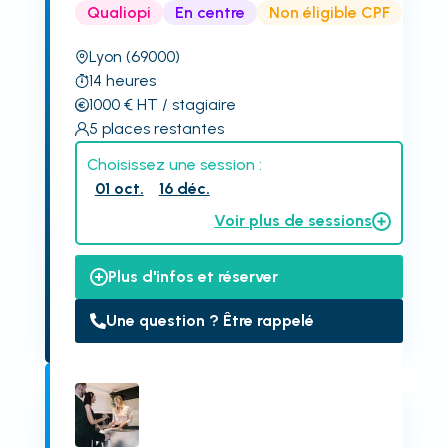
Qualiopi
En centre
Non éligible CPF
Lyon
(69000)
14
heures
1000
€
HT
/ stagiaire
5
places restantes
Choisissez une session :
01 oct.
16 déc.
Voir plus de sessions
Plus d'infos et réserver
Une question ? Être rappelé