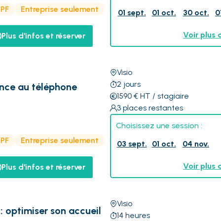
CPF
Entreprise seulement
01 sept.
01 oct.
30 oct.
0
Voir plus 
Plus d'infos et réserver
Visio
2
jours
ance au téléphone
1590
€
HT
/ stagiaire
3
places restantes
Choisissez une session :
CPF
Entreprise seulement
03 sept.
01 oct.
04 nov.
Voir plus 
Plus d'infos et réserver
Visio
 : optimiser son accueil
14
heures