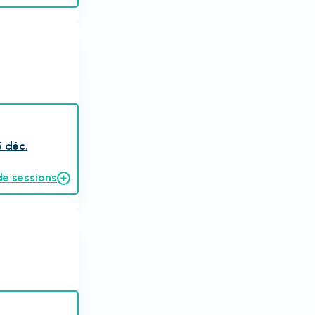
5 déc.
de sessions