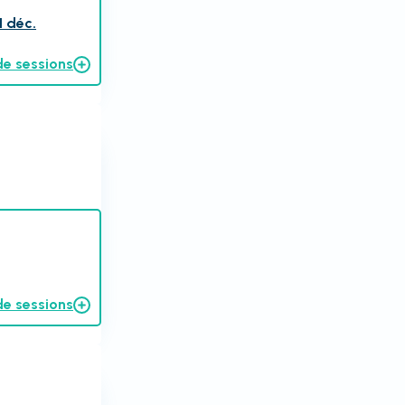
1 déc.
de sessions
de sessions