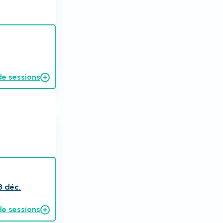
de sessions
3 déc.
de sessions