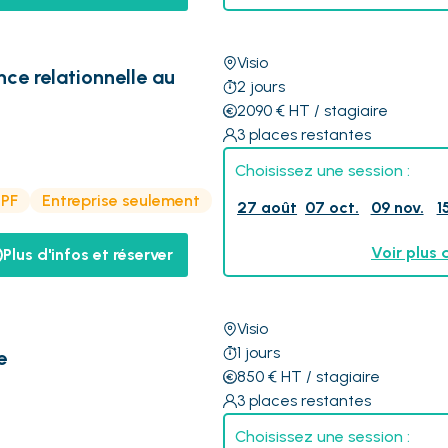
Visio
nce relationnelle au
2
jours
2090
€
HT
/ stagiaire
3
places restantes
Choisissez une session :
CPF
Entreprise seulement
27 août
07 oct.
09 nov.
1
Voir plus 
Plus d'infos et réserver
Visio
1
jours
e
850
€
HT
/ stagiaire
3
places restantes
Choisissez une session :