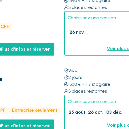
1590
€
HT
/ stagiaire
3
places restantes
Choisissez une session :
e CPF
26 nov.
Voir plus 
Plus d'infos et réserver
Visio
2
jours
e
1530
€
HT
/ stagiaire
3
places restantes
Choisissez une session :
CPF
Entreprise seulement
25 août
26 oct.
03 déc.
Voir plus 
Plus d'infos et réserver