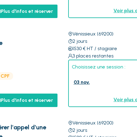
Voir plus 
Plus d'infos et réserver
Vénissieux
(69200)
2
jours
e
1530
€
HT
/ stagiaire
3
places restantes
Choisissez une session :
e CPF
03 nov.
Voir plus 
Plus d'infos et réserver
Vénissieux
(69200)
rer l'appel d'une
2
jours
e