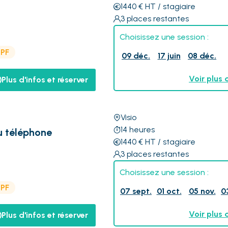
1440
€
HT
/ stagiaire
3
places restantes
Choisissez une session :
CPF
09 déc.
17 juin
08 déc.
Voir plus 
Plus d'infos et réserver
Visio
14
heures
au téléphone
1440
€
HT
/ stagiaire
3
places restantes
Choisissez une session :
CPF
07 sept.
01 oct.
05 nov.
0
Voir plus 
Plus d'infos et réserver