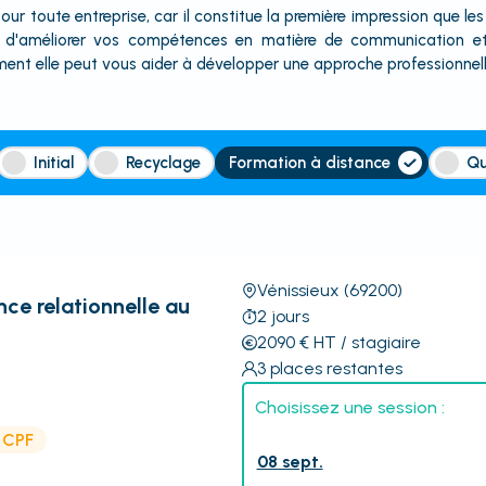
our toute entreprise, car il constitue la première impression que le
 d'améliorer vos compétences en matière de communication et d
nt elle peut vous aider à développer une approche professionnelle
Initial
Recyclage
Formation à distance
Qu
Vénissieux
(69200)
nce relationnelle au
2
jours
2090
€
HT
/ stagiaire
3
places restantes
Choisissez une session :
e CPF
08 sept.