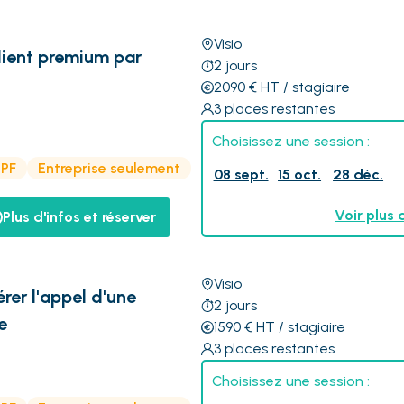
Visio
client premium par
2
jours
2090
€
HT
/ stagiaire
3
places restantes
Choisissez une session :
CPF
Entreprise seulement
08 sept.
15 oct.
28 déc.
Voir plus 
Plus d'infos et réserver
Visio
rer l'appel d'une
2
jours
e
1590
€
HT
/ stagiaire
3
places restantes
Choisissez une session :