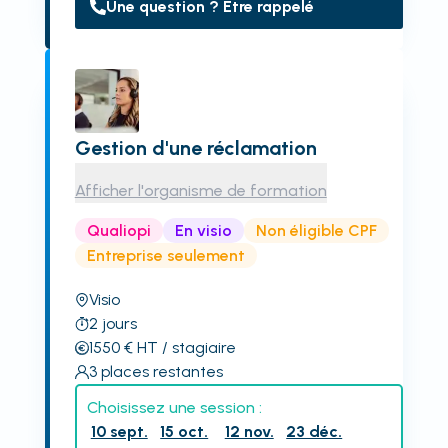
Une question ? Être rappelé
Gestion d'une réclamation
Afficher l'organisme de formation
Qualiopi
En visio
Non éligible CPF
Entreprise seulement
Visio
2
jours
1550
€
HT
/ stagiaire
3
places restantes
Choisissez une session :
10 sept.
15 oct.
12 nov.
23 déc.