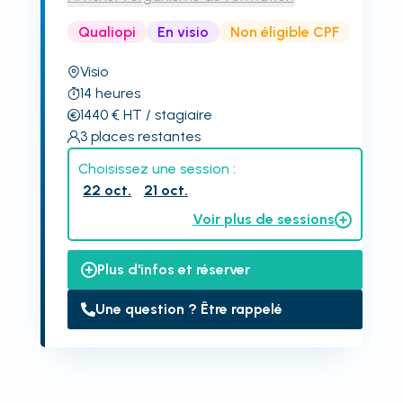
Qualiopi
En visio
Non éligible CPF
Visio
14
heures
1440
€
HT
/ stagiaire
3
places restantes
Choisissez une session :
22 oct.
21 oct.
Voir plus de sessions
Plus d'infos et réserver
Une question ? Être rappelé