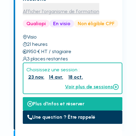
Afficher l'organisme de formation
Qualiopi
En visio
Non éligible CPF
Visio
21
heures
1950
€
HT
/ stagiaire
3
places restantes
Choisissez une session :
23 nov.
14 avr.
18 oct.
Voir plus de sessions
Plus d'infos et réserver
Une question ? Être rappelé