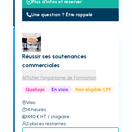
Plus d'infos et réserver
Une question ? Être rappelé
Réussir ses soutenances
commerciales
Afficher l'organisme de formation
Qualiopi
En visio
Non éligible CPF
Visio
14
heures
1440
€
HT
/ stagiaire
3
places restantes