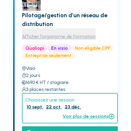
Pilotage/gestion d'un réseau de
distribution
Afficher l'organisme de formation
Qualiopi
En visio
Non éligible CPF
Entreprise seulement
Visio
2
jours
1690
€
HT
/ stagiaire
3
places restantes
Choisissez une session :
10 sept.
22 oct.
23 déc.
Voir plus de sessions