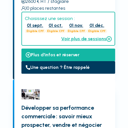
2600
€
HT
/ stagiaire
10
places restantes
Choisissez une session :
01 sept.
01 oct.
01 nov.
01 déc.
Éligible CPF
Éligible CPF
Éligible CPF
Éligible CPF
Voir plus de sessions
Plus d'infos et réserver
Une question ? Être rappelé
Développer sa performance
commerciale : savoir mieux
prospecter, vendre et négocier