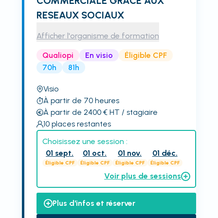
COMMERCIALE GRACE AUX
RESEAUX SOCIAUX
Afficher l'organisme de formation
Qualiopi
En visio
Éligible CPF
70h
81h
Visio
À partir de 70 heures
À partir de 2400
€
HT
/ stagiaire
10
places restantes
Choisissez une session :
01 sept.
01 oct.
01 nov.
01 déc.
Éligible CPF
Éligible CPF
Éligible CPF
Éligible CPF
Voir plus de sessions
Plus d'infos et réserver