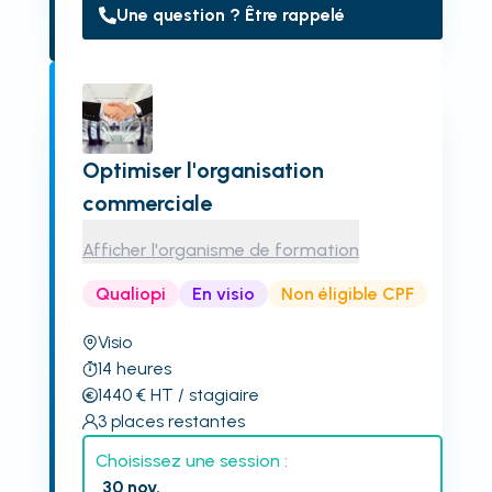
Une question ? Être rappelé
Optimiser l'organisation
commerciale
Afficher l'organisme de formation
Qualiopi
En visio
Non éligible CPF
Visio
14
heures
1440
€
HT
/ stagiaire
3
places restantes
Choisissez une session :
30 nov.