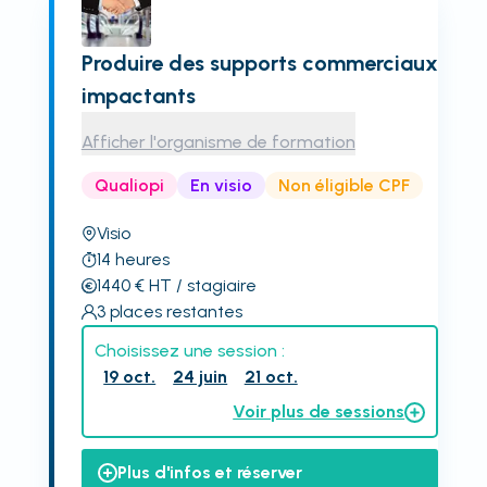
Produire des supports commerciaux
impactants
Afficher l'organisme de formation
Qualiopi
En visio
Non éligible CPF
Visio
14
heures
1440
€
HT
/ stagiaire
3
places restantes
Choisissez une session :
19 oct.
24 juin
21 oct.
Voir plus de sessions
Plus d'infos et réserver