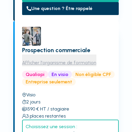
Une question ? Être rappelé
Prospection commerciale
Afficher l'organisme de formation
Qualiopi
En visio
Non éligible CPF
Entreprise seulement
Visio
2
jours
1590
€
HT
/ stagiaire
3
places restantes
Choisissez une session :