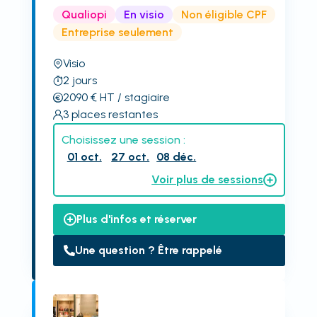
Qualiopi
En visio
Non éligible CPF
Entreprise seulement
Visio
2
jours
2090
€
HT
/ stagiaire
3
places restantes
Choisissez une session :
01 oct.
27 oct.
08 déc.
Voir plus de sessions
Plus d'infos et réserver
Une question ? Être rappelé