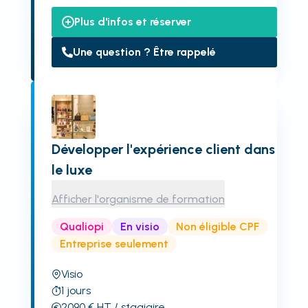
Plus d'infos et réserver
Une question ? Être rappelé
Développer l'expérience client dans
le luxe
Afficher l'organisme de formation
Qualiopi
En visio
Non éligible CPF
Entreprise seulement
Visio
1
jours
2090
€
HT
/ stagiaire