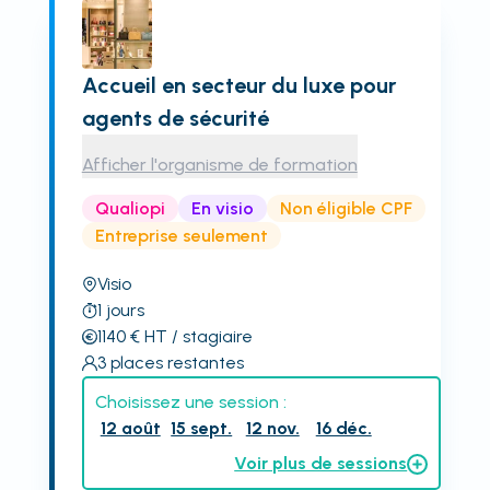
Accueil en secteur du luxe pour
agents de sécurité
Afficher l'organisme de formation
Qualiopi
En visio
Non éligible CPF
Entreprise seulement
Visio
1
jours
1140
€
HT
/ stagiaire
3
places restantes
Choisissez une session :
12 août
15 sept.
12 nov.
16 déc.
Voir plus de sessions