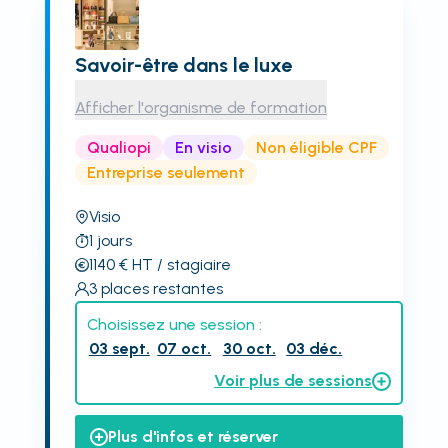
Savoir-être dans le luxe
Afficher l'organisme de formation
Qualiopi
En visio
Non éligible CPF
Entreprise seulement
Visio
1
jours
1140
€
HT
/ stagiaire
3
places restantes
Choisissez une session :
03 sept.
07 oct.
30 oct.
03 déc.
Voir plus de sessions
Plus d'infos et réserver