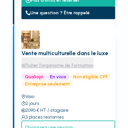
Plus d'infos et réserver
Une question ? Être rappelé
Vente multiculturelle dans le luxe
Afficher l'organisme de formation
Qualiopi
En visio
Non éligible CPF
Entreprise seulement
Visio
2
jours
2090
€
HT
/ stagiaire
3
places restantes
Choisissez une session :