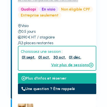
Qualiopi
En visio
Non éligible CPF
Entreprise seulement
Visio
0.5
jours
390
€
HT
/ stagiaire
3
places restantes
Choisissez une session :
01 sept.
01 oct.
30 oct.
01 déc.
Voir plus de sessions
Plus d'infos et réserver
Une question ? Être rappelé