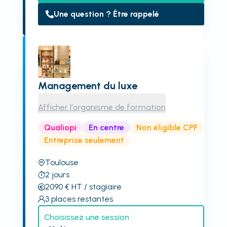
Une question ? Être rappelé
Management du luxe
Afficher l'organisme de formation
Qualiopi
En centre
Non éligible CPF
Entreprise seulement
Toulouse
2
jours
2090
€
HT
/ stagiaire
3
places restantes
Choisissez une session :