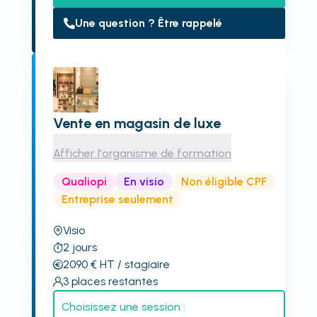
Une question ? Être rappelé
Vente en magasin de luxe
Afficher l'organisme de formation
Qualiopi
En visio
Non éligible CPF
Entreprise seulement
Visio
2
jours
2090
€
HT
/ stagiaire
3
places restantes
Choisissez une session :