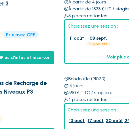
À partir de 4 jours
et 3
À partir de 1533
€
HT
/ stagia
5
places restantes
Choisissez une session :
Prix avec CPF
11 août
08 sept.
Éligible CPF
Voir plus 
Plus d'infos et réserver
Bondoufle
(91070)
nes de Recharge de
14
jours
es Niveaux P3
590
€
TTC
/ stagiaire
4
places restantes
Choisissez une session :
13 août
17 août
20 août
2