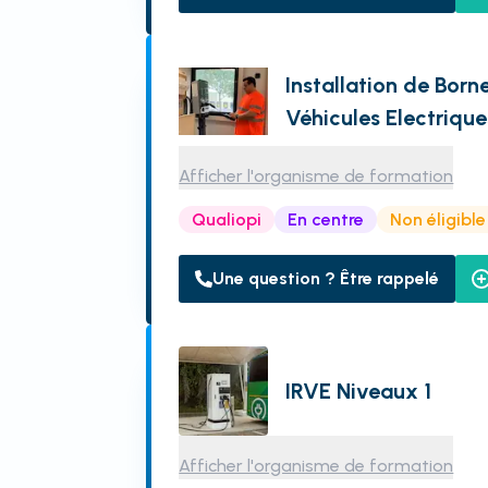
Installation de Bor
Véhicules Electrique
Afficher l'organisme de formation
Qualiopi
En centre
Non éligibl
Une question ? Être rappelé
IRVE Niveaux 1
Afficher l'organisme de formation