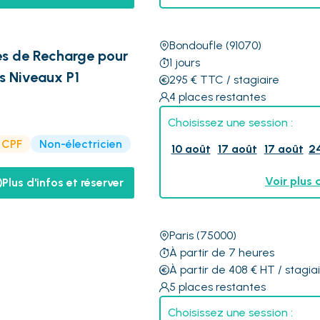
Bondoufle
(91070)
nes de Recharge pour
1
jours
s Niveaux P1
295
€
TTC
/ stagiaire
4
places restantes
Choisissez une session :
e CPF
Non-électricien
10 août
17 août
17 août
2
Voir plus 
Plus d'infos et réserver
Paris
(75000)
À partir de 7 heures
À partir de 408
€
HT
/ stagia
5
places restantes
Choisissez une session :