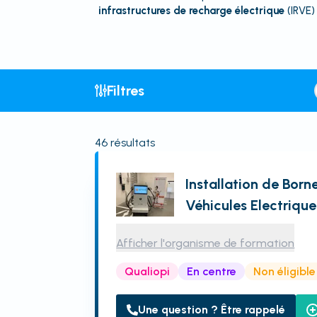
infrastructures de recharge électrique
(IRVE)
Filtres
46
résultats
Installation de Bor
Véhicules Electrique
Afficher l'organisme de formation
Qualiopi
En centre
Non éligibl
Une question ? Être rappelé