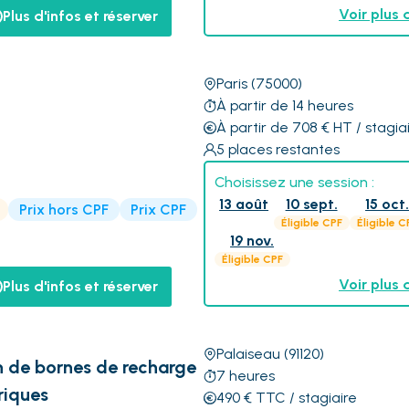
Voir plus 
Plus d'infos et réserver
Paris
(75000)
À partir de 14 heures
À partir de 708
€
HT
/ stagia
5
places restantes
Choisissez une session :
13 août
10 sept.
15 oct
Prix hors CPF
Prix CPF
Éligible CPF
Éligible C
19 nov.
Éligible CPF
Voir plus 
Plus d'infos et réserver
Palaiseau
(91120)
on de bornes de recharge
7
heures
riques
490
€
TTC
/ stagiaire