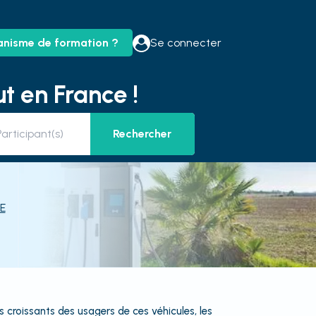
anisme de formation ?
Se connecter
t en France !
Rechercher
E
 croissants des usagers de ces véhicules, les