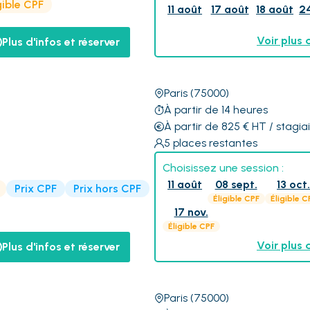
gible CPF
11 août
17 août
18 août
2
Voir plus 
Plus d'infos et réserver
Paris
(75000)
À partir de 14 heures
À partir de 825
€
HT
/ stagia
5
places restantes
Choisissez une session :
11 août
08 sept.
13 oct
Prix CPF
Prix hors CPF
Éligible CPF
Éligible C
17 nov.
Éligible CPF
Voir plus 
Plus d'infos et réserver
Paris
(75000)