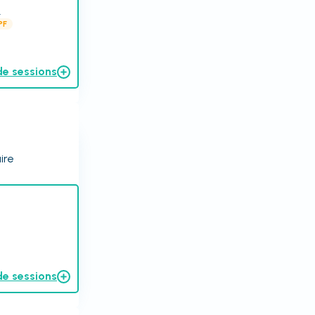
.
PF
de sessions
ire
de sessions