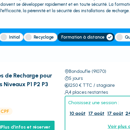
 doivent se développer rapidement et en toute sécurité. La formatio
l'efficacité, la pérennité et la sécurité des installations de recharge.
Initial
Recyclage
Formation à distance
Qu
Bondoufle
(91070)
nes de Recharge pour
5
jours
s Niveaux P1 P2 P3
1250
€
TTC
/ stagiaire
4
places restantes
Choisissez une session :
e CPF
10 août
17 août
17 août
2
Voir plus 
Plus d'infos et réserver