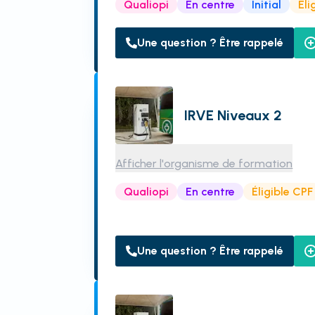
Qualiopi
En centre
Initial
Éli
Une question ? Être rappelé
IRVE Niveaux 2
Afficher l'organisme de formation
Qualiopi
En centre
Éligible CPF
Une question ? Être rappelé