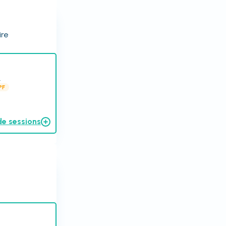
ire
.
PF
de sessions