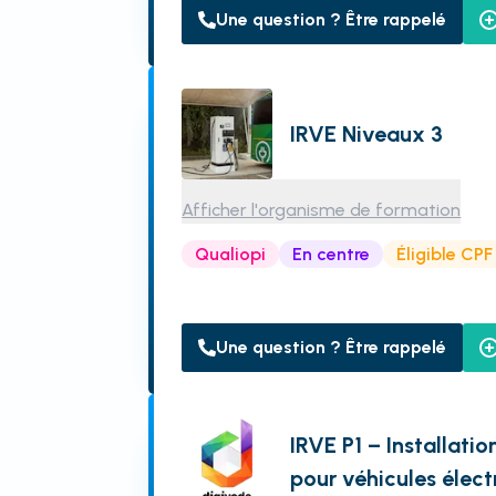
Une question ? Être rappelé
IRVE Niveaux 3
Afficher l'organisme de formation
Qualiopi
En centre
Éligible CPF
Une question ? Être rappelé
IRVE P1 – Installati
pour véhicules élect