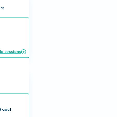
ire
de sessions
4 août