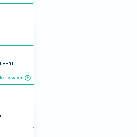
4 août
de sessions
ire