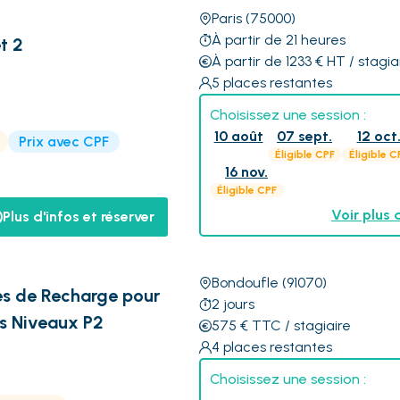
Paris
(75000)
À partir de 21 heures
t 2
À partir de 1233
€
HT
/ stagia
5
places restantes
Choisissez une session :
10 août
07 sept.
12 oct
Prix avec CPF
Éligible CPF
Éligible C
16 nov.
Éligible CPF
Voir plus 
Plus d'infos et réserver
Bondoufle
(91070)
nes de Recharge pour
2
jours
es Niveaux P2
575
€
TTC
/ stagiaire
4
places restantes
Choisissez une session :