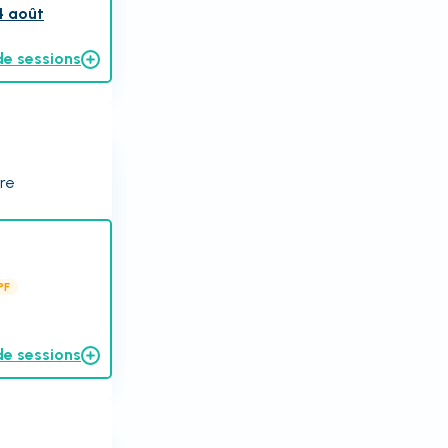
4 août
de sessions
ire
.
PF
de sessions