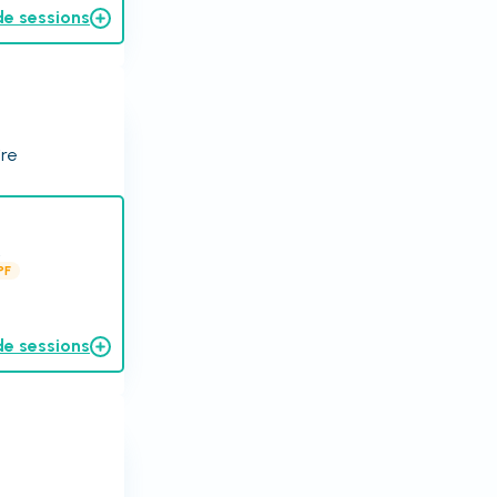
de sessions
ire
.
PF
de sessions