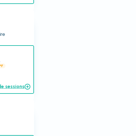
ire
.
PF
de sessions