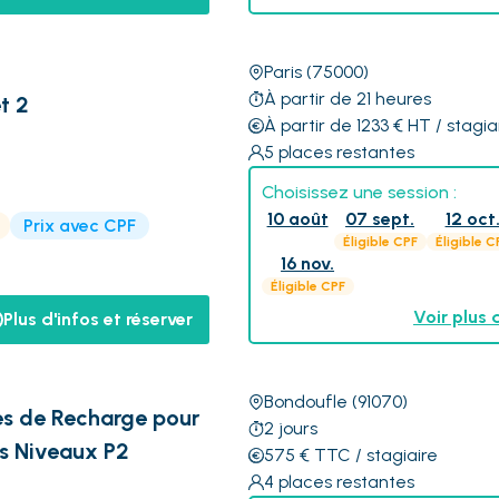
Paris
(75000)
À partir de 21 heures
t 2
À partir de 1233
€
HT
/ stagia
5
places restantes
Choisissez une session :
10 août
07 sept.
12 oct
Prix avec CPF
Éligible CPF
Éligible C
16 nov.
Éligible CPF
Voir plus 
Plus d'infos et réserver
Bondoufle
(91070)
nes de Recharge pour
2
jours
es Niveaux P2
575
€
TTC
/ stagiaire
4
places restantes