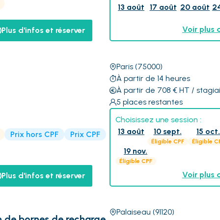
13 août
17 août
20 août
2
Voir plus 
Plus d'infos et réserver
Paris
(75000)
À partir de 14 heures
À partir de 708
€
HT
/ stagia
5
places restantes
Choisissez une session :
13 août
10 sept.
15 oct
Prix hors CPF
Prix CPF
Éligible CPF
Éligible C
19 nov.
Éligible CPF
Voir plus 
Plus d'infos et réserver
Palaiseau
(91120)
on de bornes de recharge