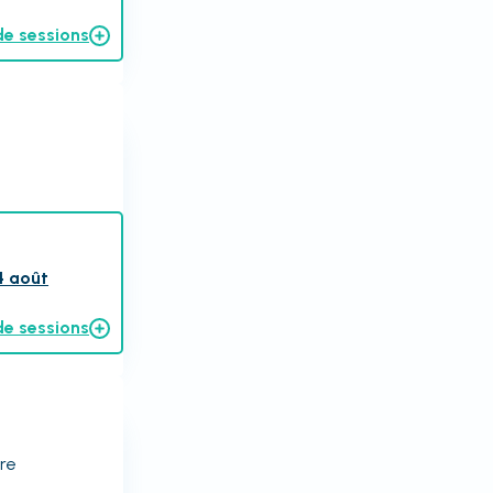
de sessions
4 août
de sessions
ire