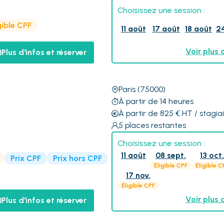
Choisissez une session :
gible CPF
11 août
17 août
18 août
2
Voir plus 
Plus d'infos et réserver
Paris
(75000)
À partir de 14 heures
À partir de 825
€
HT
/ stagia
5
places restantes
Choisissez une session :
11 août
08 sept.
13 oct
Prix CPF
Prix hors CPF
Éligible CPF
Éligible C
17 nov.
Éligible CPF
Voir plus 
Plus d'infos et réserver