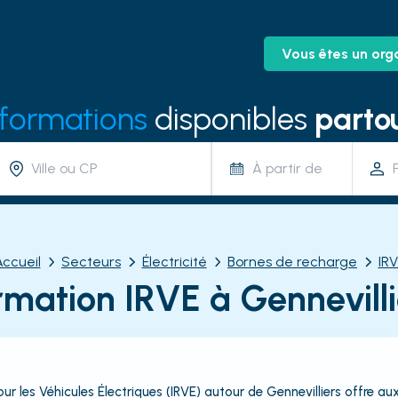
Vous êtes un org
 formations
disponibles
partou
À partir de
Accueil
Secteurs
Électricité
Bornes de recharge
IRV
rmation IRVE à Gennevilli
r les Véhicules Électriques (IRVE) autour de Gennevilliers offre au