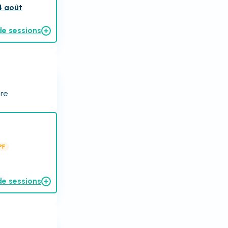
4 août
de sessions
ire
.
PF
de sessions