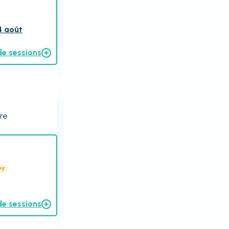
4 août
de sessions
ire
.
PF
de sessions