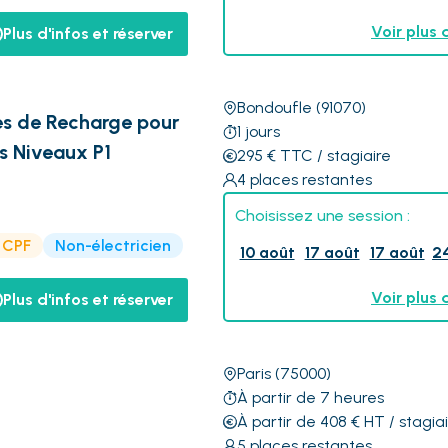
Voir plus 
Plus d'infos et réserver
Bondoufle
(91070)
nes de Recharge pour
1
jours
s Niveaux P1
295
€
TTC
/ stagiaire
4
places restantes
Choisissez une session :
e CPF
Non-électricien
10 août
17 août
17 août
2
Voir plus 
Plus d'infos et réserver
Paris
(75000)
À partir de 7 heures
À partir de 408
€
HT
/ stagia
5
places restantes