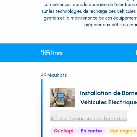
compétences dans le domaine de l'électromob
sur les technologies de recharge des véhicules é
gestion et la maintenance de ces équipements
préparer aux défis du mar
Filtres
49
résultats
Installation de Bor
Véhicules Electrique
Afficher l'organisme de formation
Qualiopi
En centre
Non éligibl