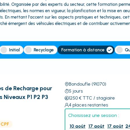
ilité. Organisée par des experts du secteur, cette formation perm
lectriques, les normes en vigueur, la planification et la mise en œu
. En mettant l'accent sur les aspects pratiques et techniques, ce
ché émergent des véhicules électriques et de contribuer activemen
Initial
Recyclage
Formation à distance
Qu
Bondoufle
(91070)
nes de Recharge pour
5
jours
s Niveaux P1 P2 P3
1250
€
TTC
/ stagiaire
4
places restantes
Choisissez une session :
e CPF
10 août
17 août
17 août
2