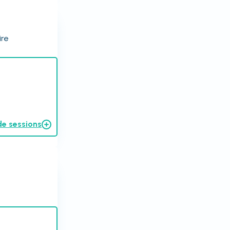
ire
de sessions