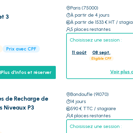
Paris
(75000)
À partir de 4 jours
et 3
À partir de 1533
€
HT
/ stagia
5
places restantes
Choisissez une session :
Prix avec CPF
11 août
08 sept.
Éligible CPF
Voir plus 
Plus d'infos et réserver
Bondoufle
(91070)
nes de Recharge de
14
jours
es Niveaux P3
590
€
TTC
/ stagiaire
4
places restantes
Choisissez une session :