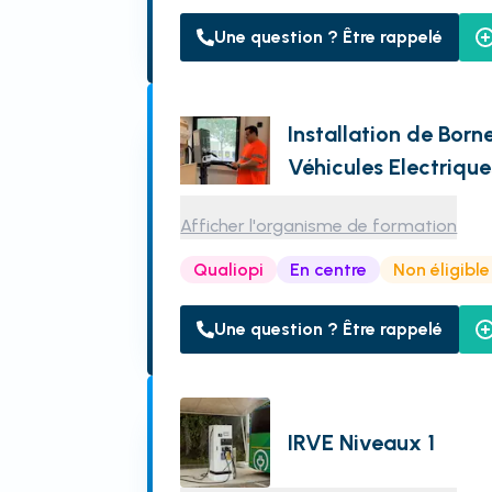
Une question ? Être rappelé
Installation de Bor
Véhicules Electrique
Afficher l'organisme de formation
Qualiopi
En centre
Non éligibl
Une question ? Être rappelé
IRVE Niveaux 1