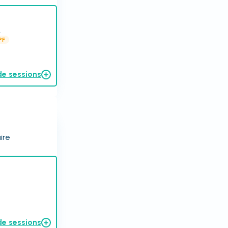
.
PF
de sessions
ire
de sessions