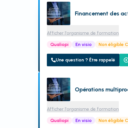
Financement des act
Afficher l'organisme de formation
Qualiopi
En visio
Non éligible 
Une question ? Être rappelé
Opérations multipro
Afficher l'organisme de formation
Qualiopi
En visio
Non éligible 