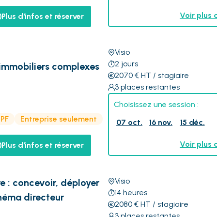
Voir plus 
Plus d'infos et réserver
Visio
2
jours
 immobiliers complexes
2070
€
HT
/ stagiaire
3
places restantes
Choisissez une session :
CPF
Entreprise seulement
07 oct.
16 nov.
15 déc.
Voir plus 
Plus d'infos et réserver
Visio
e : concevoir, déployer
14
heures
chéma directeur
2080
€
HT
/ stagiaire
3
places restantes