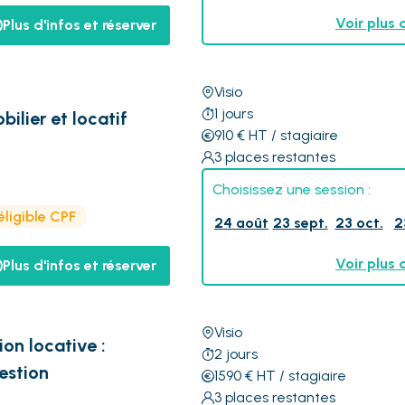
Voir plus 
Plus d'infos et réserver
Visio
1
jours
ilier et locatif
910
€
HT
/ stagiaire
3
places restantes
Choisissez une session :
éligible CPF
24 août
23 sept.
23 oct.
2
Voir plus 
Plus d'infos et réserver
Visio
ion locative :
2
jours
estion
1590
€
HT
/ stagiaire
3
places restantes