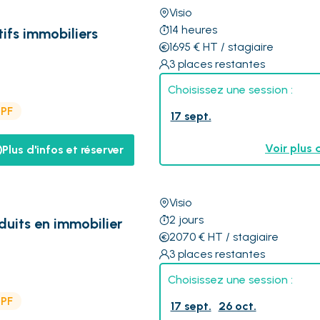
Visio
14
heures
ifs immobiliers
1695
€
HT
/ stagiaire
3
places restantes
Choisissez une session :
CPF
17 sept.
Voir plus 
Plus d'infos et réserver
Visio
2
jours
duits en immobilier
2070
€
HT
/ stagiaire
3
places restantes
Choisissez une session :
CPF
17 sept.
26 oct.