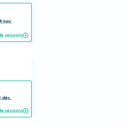
4 nov.
de sessions
4 déc.
de sessions