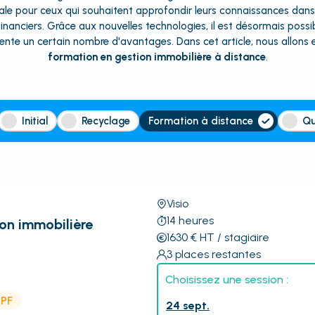
ale pour ceux qui souhaitent approfondir leurs connaissances dans
inanciers. Grâce aux nouvelles technologies, il est désormais possi
te un certain nombre d'avantages. Dans cet article, nous allons ex
formation en gestion immobilière à distance
.
Initial
Recyclage
Formation à distance
Qu
Visio
14
heures
ion immobilière
1630
€
HT
/ stagiaire
3
places restantes
Choisissez une session :
CPF
24 sept.