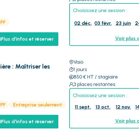
Choisissez une session :
CPF
02 déc.
03 févr.
23 juin
2
Voir plus 
Plus d'infos et réserver
Visio
ère : Maîtriser les
1
jours
850
€
HT
/ stagiaire
3
places restantes
Choisissez une session :
CPF
Entreprise seulement
11 sept.
13 oct.
12 nov.
1
Voir plus 
Plus d'infos et réserver