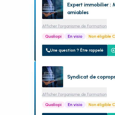
Expert immobilier : 
amiables
Afficher l'organisme de formation
Qualiopi
En visio
Non éligible 
Une question ? Être rappelé
Syndicat de copropr
Afficher l'organisme de formation
Qualiopi
En visio
Non éligible 