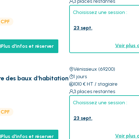
3
places restantes
Choisissez une session :
e CPF
23 sept.
Voir plus 
Plus d'infos et réserver
Vénissieux
(69200)
1
jours
re des baux d'habitation
1010
€
HT
/ stagiaire
3
places restantes
Choisissez une session :
e CPF
23 sept.
Voir plus 
Plus d'infos et réserver