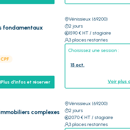
Vénissieux
(69200)
2
jours
les fondamentaux
1590
€
HT
/ stagiaire
3
places restantes
Choisissez une session :
e CPF
15 oct.
Voir plus 
Plus d'infos et réserver
Vénissieux
(69200)
2
jours
 immobiliers complexes
2070
€
HT
/ stagiaire
3
places restantes