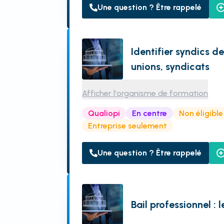
Une question ? Être rappelé
Identifier syndics d
unions, syndicats
Afficher l'organisme de formation
Qualiopi
En centre
Non éligibl
Entreprise seulement
Une question ? Être rappelé
Bail professionnel :