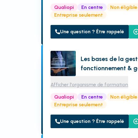
Qualiopi
En centre
Non éligibl
Entreprise seulement
Une question ? Être rappelé
Les bases de la gest
fonctionnement & g
Afficher l'organisme de formation
Qualiopi
En centre
Non éligibl
Entreprise seulement
Une question ? Être rappelé