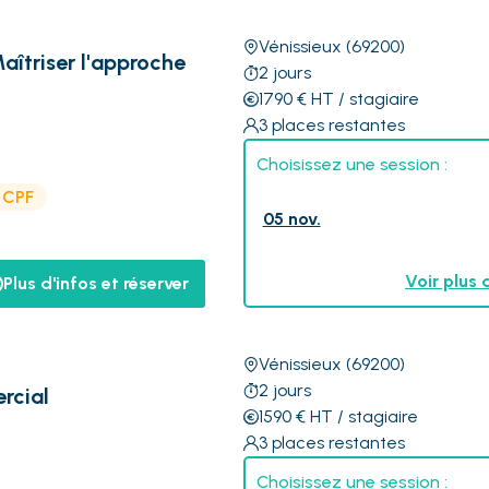
Vénissieux
(69200)
Maîtriser l'approche
2
jours
1790
€
HT
/ stagiaire
3
places restantes
Choisissez une session :
e CPF
05 nov.
Voir plus 
Plus d'infos et réserver
Vénissieux
(69200)
2
jours
rcial
1590
€
HT
/ stagiaire
3
places restantes
Choisissez une session :