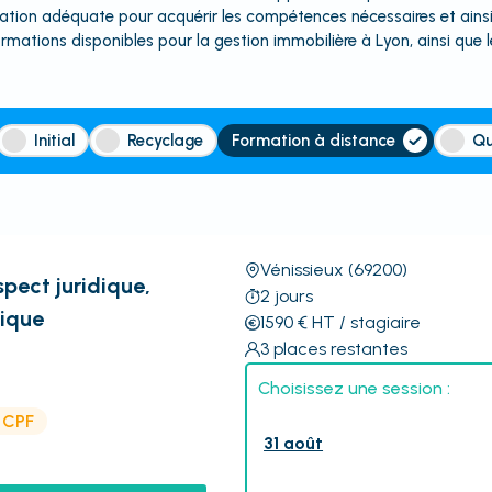
ormation adéquate pour acquérir les compétences nécessaires et ainsi
 formations disponibles pour la gestion immobilière à Lyon, ainsi que 
Initial
Recyclage
Formation à distance
Qu
Vénissieux
(69200)
spect juridique,
2
jours
tique
1590
€
HT
/ stagiaire
3
places restantes
Choisissez une session :
e CPF
31 août