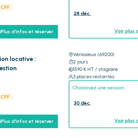
e CPF
28 déc.
Voir plus 
Plus d'infos et réserver
Vénissieux
(69200)
ion locative :
2
jours
estion
1590
€
HT
/ stagiaire
3
places restantes
Choisissez une session :
e CPF
30 déc.
Voir plus 
Plus d'infos et réserver