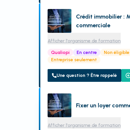
Crédit immobilier : 
commerciale
Afficher l'organisme de formation
Qualiopi
En centre
Non éligibl
Entreprise seulement
Une question ? Être rappelé
Fixer un loyer comme
Afficher l'organisme de formation