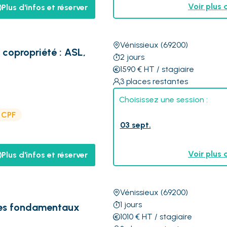
Voir plus 
Plus d'infos et réserver
Vénissieux
(69200)
e copropriété : ASL,
2
jours
1590
€
HT
/ stagiaire
3
places restantes
Choisissez une session :
e CPF
03 sept.
Voir plus 
Plus d'infos et réserver
Vénissieux
(69200)
1
jours
 les fondamentaux
1010
€
HT
/ stagiaire