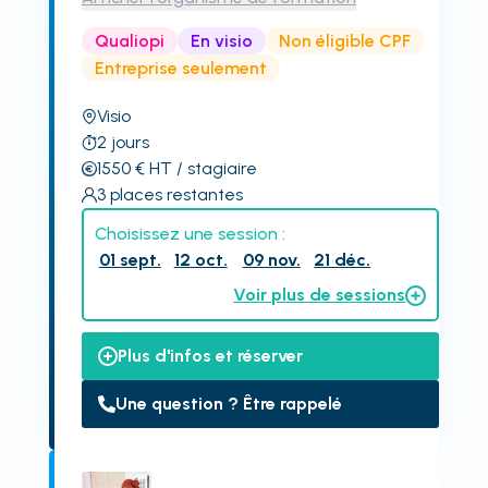
Qualiopi
En visio
Non éligible CPF
Entreprise seulement
Visio
2
jours
1550
€
HT
/ stagiaire
3
places restantes
Choisissez une session :
01 sept.
12 oct.
09 nov.
21 déc.
Voir plus de sessions
Plus d'infos et réserver
Une question ? Être rappelé