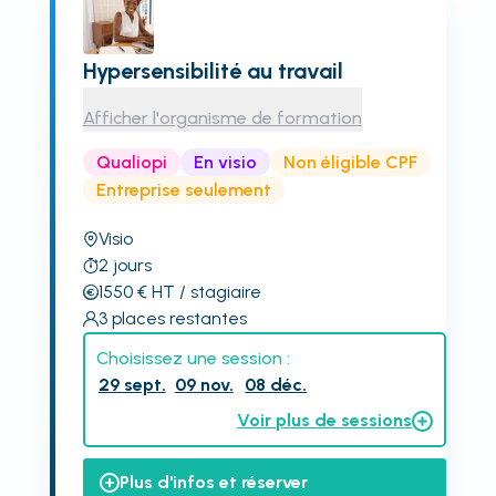
Hypersensibilité au travail
Afficher l'organisme de formation
Qualiopi
En visio
Non éligible CPF
Entreprise seulement
Visio
2
jours
1550
€
HT
/ stagiaire
3
places restantes
Choisissez une session :
29 sept.
09 nov.
08 déc.
Voir plus de sessions
Plus d'infos et réserver