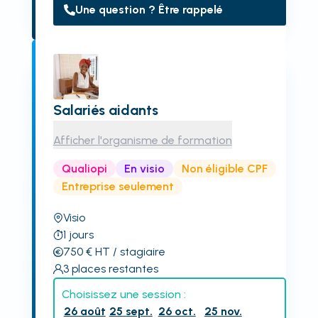
Une question ? Être rappelé
Salariés aidants
Afficher l'organisme de formation
Qualiopi
En visio
Non éligible CPF
Entreprise seulement
Visio
1
jours
750
€
HT
/ stagiaire
3
places restantes
Choisissez une session :
26 août
25 sept.
26 oct.
25 nov.