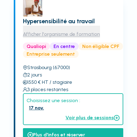
Hypersensibilité au travail
Afficher l'organisme de formation
Qualiopi
En centre
Non éligible CPF
Entreprise seulement
Strasbourg
(67000)
2
jours
1550
€
HT
/ stagiaire
3
places restantes
Choisissez une session :
17 nov.
Voir plus de sessions
Plus d'infos et réserver