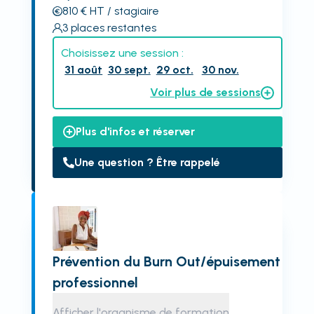
810
€
HT
/ stagiaire
3
places restantes
Choisissez une session :
31 août
30 sept.
29 oct.
30 nov.
Voir plus de sessions
Plus d'infos et réserver
Une question ? Être rappelé
Prévention du Burn Out/épuisement
professionnel
Afficher l'organisme de formation