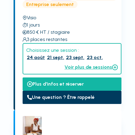
Entreprise seulement
Visio
1
jours
850
€
HT
/ stagiaire
3
places restantes
Choisissez une session :
24 août
21 sept.
23 sept.
23 oct.
Voir plus de sessions
Plus d'infos et réserver
Une question ? Être rappelé