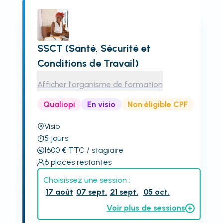
SSCT (Santé, Sécurité et
Conditions de Travail)
Afficher l'organisme de formation
Qualiopi
En visio
Non éligible CPF
Visio
5
jours
1600
€
TTC
/ stagiaire
6
places restantes
Choisissez une session :
17 août
07 sept.
21 sept.
05 oct.
Voir plus de sessions