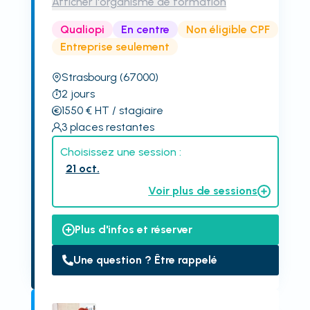
Afficher l'organisme de formation
Qualiopi
En centre
Non éligible CPF
Entreprise seulement
Strasbourg
(67000)
2
jours
1550
€
HT
/ stagiaire
3
places restantes
Choisissez une session :
21 oct.
Voir plus de sessions
Plus d'infos et réserver
Une question ? Être rappelé