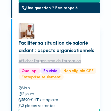
Une question ? Être rappelé
Faciliter sa situation de salarié
aidant : aspects organisationnels
Afficher l'organisme de formation
Qualiopi
En visio
Non éligible CPF
Entreprise seulement
Visio
2
jours
1590
€
HT
/ stagiaire
3
places restantes