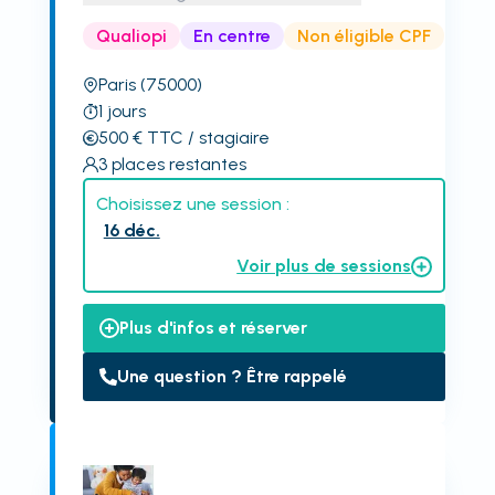
Qualiopi
En centre
Non éligible CPF
Paris
(75000)
1
jours
500
€
TTC
/ stagiaire
3
places restantes
Choisissez une session :
16 déc.
Voir plus de sessions
Plus d'infos et réserver
Une question ? Être rappelé