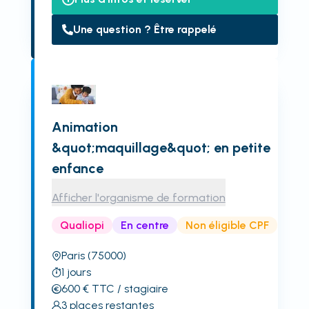
Une question ? Être rappelé
Animation
&quot;maquillage&quot; en petite
enfance
Afficher l'organisme de formation
Qualiopi
En centre
Non éligible CPF
Paris
(75000)
1
jours
600
€
TTC
/ stagiaire
3
places restantes