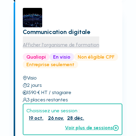
Communication digitale
Afficher l'organisme de formation
Qualiopi
En visio
Non éligible CPF
Entreprise seulement
Visio
2
jours
1590
€
HT
/ stagiaire
3
places restantes
Choisissez une session :
19 oct.
26 nov.
28 déc.
Voir plus de sessions