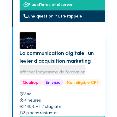
Plus d'infos et réserver
Une question ? Être rappelé
La communication digitale : un
levier d'acquisition marketing
Afficher l'organisme de formation
Qualiopi
En visio
Non éligible CPF
Visio
14
heures
1440
€
HT
/ stagiaire
3
places restantes