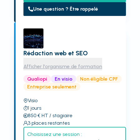
Une question ? Être rappelé
Rédaction web et SEO
Afficher l'organisme de formation
Qualiopi
En visio
Non éligible CPF
Entreprise seulement
Visio
1
jours
850
€
HT
/ stagiaire
3
places restantes
Choisissez une session :