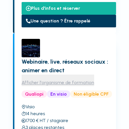
Plus d'infos et réserver
Une question ? Être rappelé
Webinaire, live, réseaux sociaux :
animer en direct
Afficher l'organisme de formation
Qualiopi
En visio
Non éligible CPF
Visio
14
heures
1700
€
HT
/ stagiaire
3
places restantes