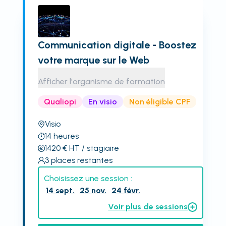
Communication digitale - Boostez
votre marque sur le Web
Afficher l'organisme de formation
Qualiopi
En visio
Non éligible CPF
Visio
14
heures
1420
€
HT
/ stagiaire
3
places restantes
Choisissez une session :
14 sept.
25 nov.
24 févr.
Voir plus de sessions