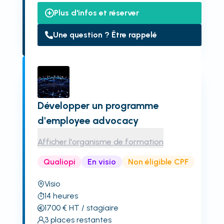
Plus d'infos et réserver
Une question ? Être rappelé
Développer un programme
d'employee advocacy
Afficher l'organisme de formation
Qualiopi
En visio
Non éligible CPF
Visio
14
heures
1700
€
HT
/ stagiaire
3
places restantes