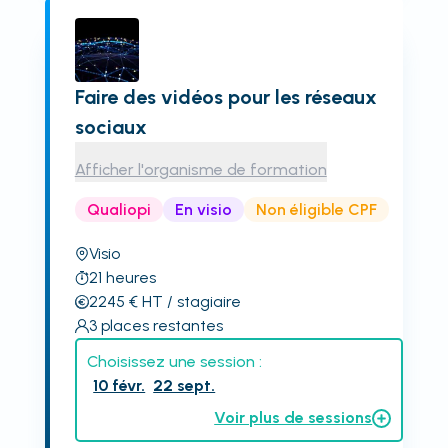
Faire des vidéos pour les réseaux
sociaux
Afficher l'organisme de formation
Qualiopi
En visio
Non éligible CPF
Visio
21
heures
2245
€
HT
/ stagiaire
3
places restantes
Choisissez une session :
10 févr.
22 sept.
Voir plus de sessions