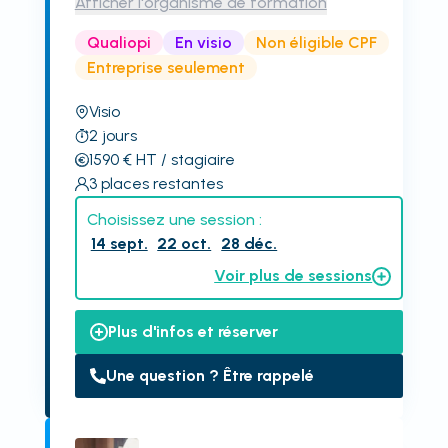
Afficher l'organisme de formation
Qualiopi
En visio
Non éligible CPF
Entreprise seulement
Visio
2
jours
1590
€
HT
/ stagiaire
3
places restantes
Choisissez une session :
14 sept.
22 oct.
28 déc.
Voir plus de sessions
Plus d'infos et réserver
Une question ? Être rappelé