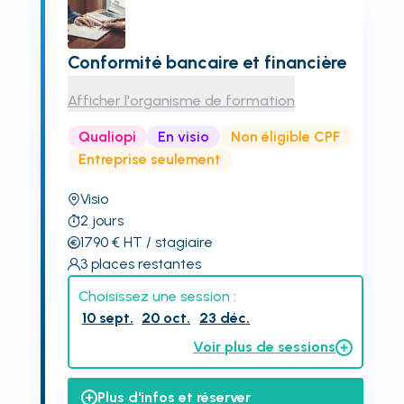
Conformité bancaire et financière
Afficher l'organisme de formation
Qualiopi
En visio
Non éligible CPF
Entreprise seulement
Visio
2
jours
1790
€
HT
/ stagiaire
3
places restantes
Choisissez une session :
10 sept.
20 oct.
23 déc.
Voir plus de sessions
Plus d'infos et réserver