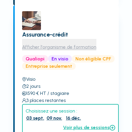
Assurance-crédit
Afficher l'organisme de formation
Qualiopi
En visio
Non éligible CPF
Entreprise seulement
Visio
2
jours
1590
€
HT
/ stagiaire
3
places restantes
Choisissez une session :
03 sept.
09 nov.
16 déc.
Voir plus de sessions