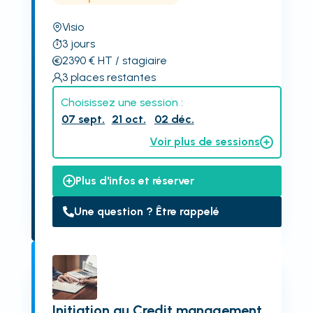
Visio
3
jours
2390
€
HT
/ stagiaire
3
places restantes
Choisissez une session :
07 sept.
21 oct.
02 déc.
Voir plus de sessions
Plus d'infos et réserver
Une question ? Être rappelé
Initiation au Credit management