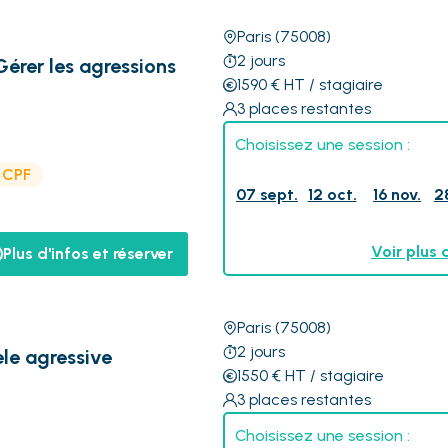
Paris
(75008)
2
jours
Gérer les agressions
1590
€
HT
/ stagiaire
3
places restantes
Choisissez une session :
e CPF
07 sept.
12 oct.
16 nov.
2
Voir plus 
Plus d'infos et réserver
Paris
(75008)
2
jours
èle agressive
1550
€
HT
/ stagiaire
3
places restantes
Choisissez une session :