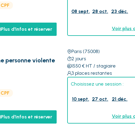
e CPF
08 sept.
28 oct.
23 déc.
Voir plus 
Plus d'infos et réserver
Paris
(75008)
2
jours
ne personne violente
1550
€
HT
/ stagiaire
3
places restantes
Choisissez une session :
e CPF
10 sept.
27 oct.
21 déc.
Voir plus 
Plus d'infos et réserver