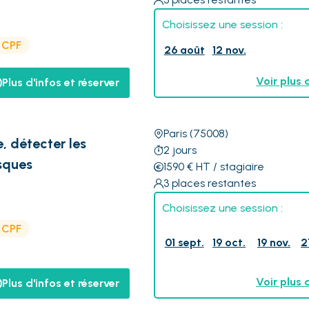
Choisissez une session :
e CPF
26 août
12 nov.
Voir plus 
Plus d'infos et réserver
Paris
(75008)
e, détecter les
2
jours
sques
1590
€
HT
/ stagiaire
3
places restantes
Choisissez une session :
e CPF
01 sept.
19 oct.
19 nov.
2
Voir plus 
Plus d'infos et réserver