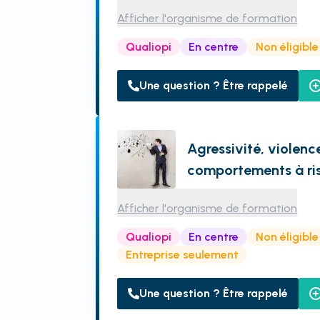
Afficher l'organisme de formation
Qualiopi
En centre
Non éligibl
Une question ? Être rappelé
Agressivité, violenc
comportements à ri
Afficher l'organisme de formation
Qualiopi
En centre
Non éligibl
Entreprise seulement
Une question ? Être rappelé