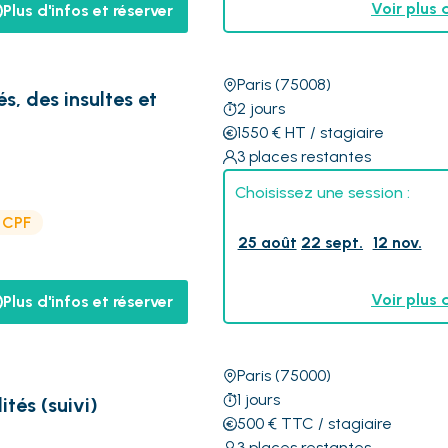
Voir plus 
Plus d'infos et réserver
Paris
(75008)
és, des insultes et
2
jours
1550
€
HT
/ stagiaire
3
places restantes
Choisissez une session :
e CPF
25 août
22 sept.
12 nov.
Voir plus 
Plus d'infos et réserver
Paris
(75000)
1
jours
ités (suivi)
500
€
TTC
/ stagiaire
3
places restantes