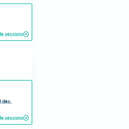
de sessions
1 déc.
de sessions