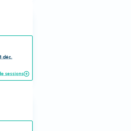
8 déc.
de sessions