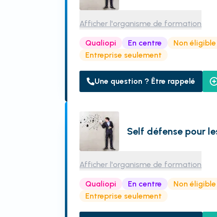
Afficher l'organisme de formation
Qualiopi
En centre
Non éligibl
Entreprise seulement
Une question ? Être rappelé
Self défense pour le
Afficher l'organisme de formation
Qualiopi
En centre
Non éligibl
Entreprise seulement