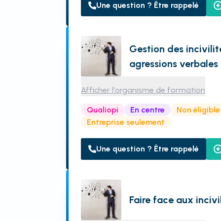
Une question ? Être rappelé
Gestion des incivilit
agressions verbales
Afficher l'organisme de formation
Qualiopi
En centre
Non éligibl
Entreprise seulement
Une question ? Être rappelé
Faire face aux incivil