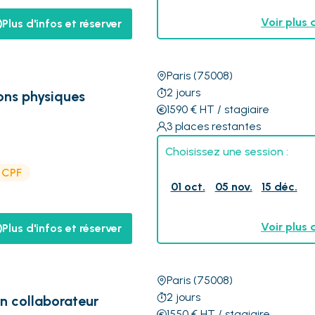
Voir plus 
Plus d'infos et réserver
Paris
(75008)
2
jours
ons physiques
1590
€
HT
/ stagiaire
3
places restantes
Choisissez une session :
e CPF
01 oct.
05 nov.
15 déc.
Voir plus 
Plus d'infos et réserver
Paris
(75008)
2
jours
un collaborateur
1550
€
HT
/ stagiaire