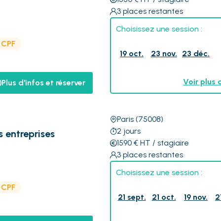
3
places restantes
Choisissez une session :
e CPF
19 oct.
23 nov.
23 déc.
Voir plus 
Plus d'infos et réserver
Paris
(75008)
2
jours
s entreprises
1590
€
HT
/ stagiaire
3
places restantes
Choisissez une session :
e CPF
21 sept.
21 oct.
19 nov.
2