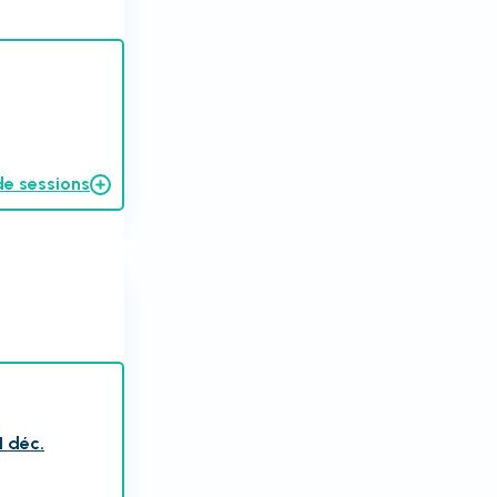
de sessions
1 déc.