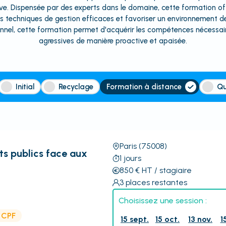
ive. Dispensée par des experts dans le domaine, cette formation of
 techniques de gestion efficaces et favoriser un environnement de t
onnel, cette formation permet d'acquérir les compétences nécessaire
agressives de manière proactive et apaisée.
Initial
Recyclage
Formation à distance
Qu
Paris
(75008)
ts publics face aux
1
jours
850
€
HT
/ stagiaire
3
places restantes
Choisissez une session :
e CPF
15 sept.
15 oct.
13 nov.
1