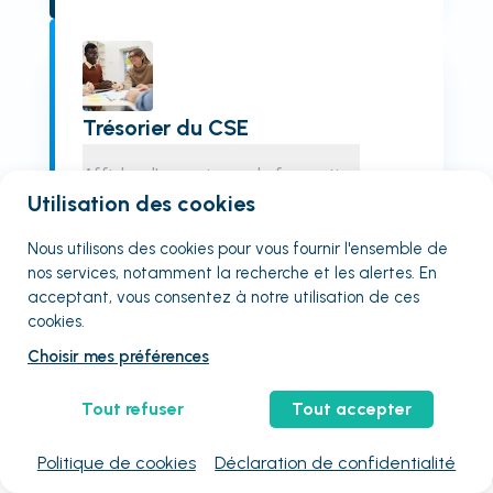
Trésorier du CSE
Afficher l'organisme de formation
Utilisation des cookies
Qualiopi
En visio
Non éligible CPF
Nous utilisons des cookies pour vous fournir
l'ensemble
de
Visio
nos services, notamment la recherche et les alertes. En
1
jours
acceptant, vous consentez à notre utilisation de ces
400
€
TTC
/ stagiaire
cookies.
4
places restantes
Choisir mes préférences
Choisissez une session :
Tout refuser
Tout accepter
10 août
11 août
12 août
13 août
Voir plus de sessions
Politique de cookies
Déclaration de confidentialité