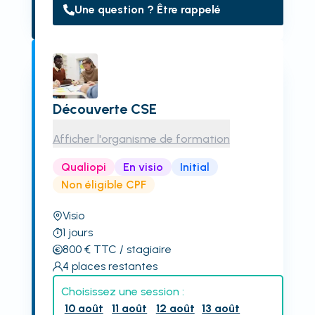
Une question ? Être rappelé
Découverte CSE
Afficher l'organisme de formation
Qualiopi
En visio
Initial
Non éligible CPF
Visio
1
jours
800
€
TTC
/ stagiaire
4
places restantes
Choisissez une session :
10 août
11 août
12 août
13 août