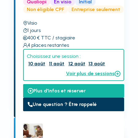
Qualiopi
En visio
Initial
Non éligible CPF
Entreprise seulement
Visio
1
jours
400
€
TTC
/ stagiaire
4
places restantes
Choisissez une session :
10 août
11 août
12 août
13 août
Voir plus de sessions
Plus d'infos et réserver
Une question ? Être rappelé