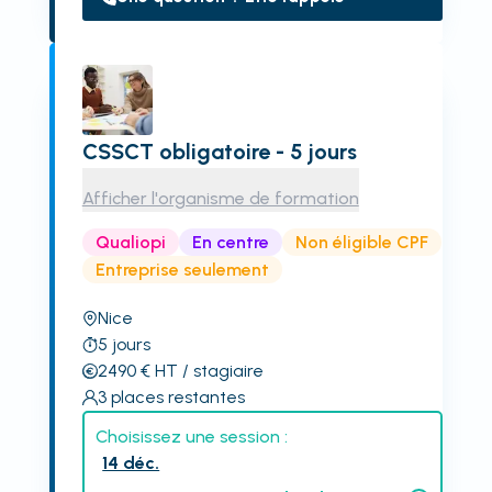
CSSCT obligatoire - 5 jours
Afficher l'organisme de formation
Qualiopi
En centre
Non éligible CPF
Entreprise seulement
Nice
5
jours
2490
€
HT
/ stagiaire
3
places restantes
Choisissez une session :
14 déc.