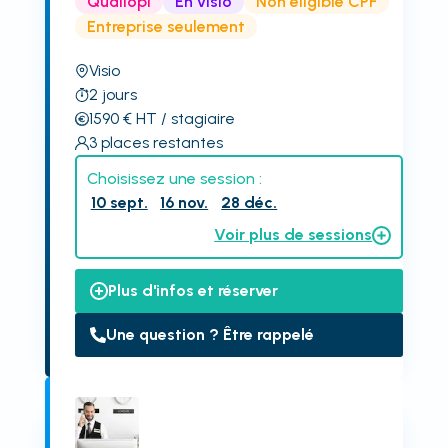
Qualiopi
En visio
Non éligible CPF
Entreprise seulement
Visio
2
jours
1590
€
HT
/ stagiaire
3
places restantes
Choisissez une session :
10 sept.
16 nov.
28 déc.
Voir plus de sessions
Plus d'infos et réserver
Une question ? Être rappelé