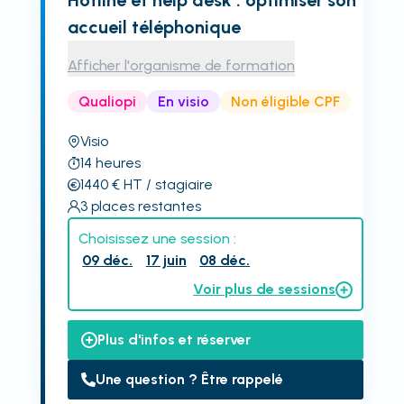
Hotline et help desk : optimiser son
accueil téléphonique
Afficher l'organisme de formation
Qualiopi
En visio
Non éligible CPF
Visio
14
heures
1440
€
HT
/ stagiaire
3
places restantes
Choisissez une session :
09 déc.
17 juin
08 déc.
Voir plus de sessions
Plus d'infos et réserver
Une question ? Être rappelé