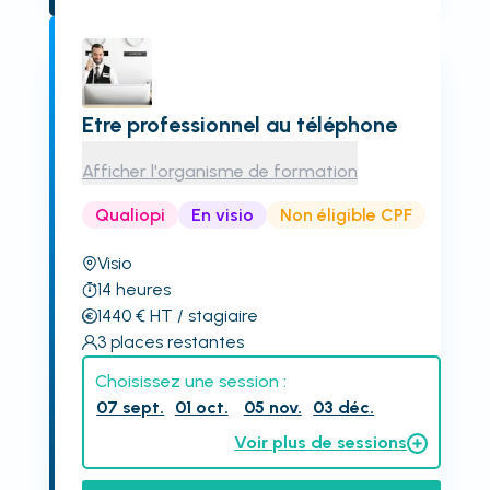
Etre professionnel au téléphone
Afficher l'organisme de formation
Qualiopi
En visio
Non éligible CPF
Visio
14
heures
1440
€
HT
/ stagiaire
3
places restantes
Choisissez une session :
07 sept.
01 oct.
05 nov.
03 déc.
Voir plus de sessions